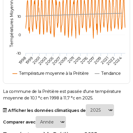
Températures Moyennes ( °C )
City break
Voyage de noces
Climat
Destinations
Voyage nature
Forum
+
PHOTO
10
GUIDES D'ACHAT
BONS PLANS
0
CARTE DE VOEUX
-10
Carte Bonne année
Carte Pâques
Carte de Noël
Carte Saint-Valentin
Carte d'anniversaire
DICTIONNAIRE
1998
1999
2001
2003
2005
2007
2009
2011
2013
2015
2017
2019
2021
2022
2024
Biographies
Expressions
Dictionnaire
Citations
Proverbes
PROGRAMME TV
Température moyenne à la Prétière
Tendance
COPAINS D'AVANT
Se connecter
Collèges
Universités
Service militaire
S'inscrire
Lycées
Primaires
Entreprises
Avis de recherche
La commune de la Prétière est passée d'une température
AVIS DE DÉCÈS
moyenne de 10,1 °c en 1998 à 11,7 °c en 2025.
FORUM
Afficher les données climatiques de
Lifestyle
Sport
Television
Cinema
Bricolage
Culture
Auto
Voyage
Comparer avec