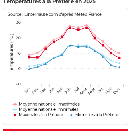
Températures à la Prétière en 2025
Source : Linternaute.com d'après Météo France
30
Températures ( °C )
20
10
0
-10
Fev
Nov
Jan
Mar
Avr
Mai
Juin
Juil
Aout
Sept
Oct
Dec
Moyenne nationale : maximales
Moyenne nationale : minimales
Maximales à la Prétière
Minimales à la Prétière