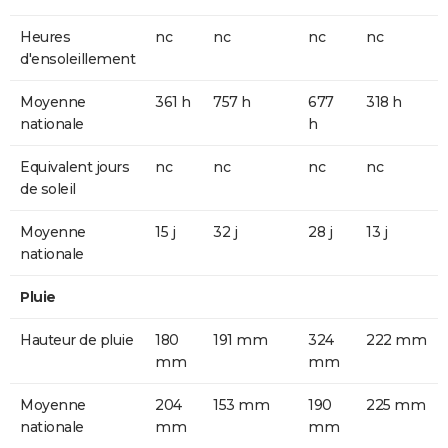
Heures
nc
nc
nc
nc
d'ensoleillement
Moyenne
361 h
757 h
677
318 h
nationale
h
Equivalent jours
nc
nc
nc
nc
de soleil
Moyenne
15 j
32 j
28 j
13 j
nationale
Pluie
Hauteur de pluie
180
191 mm
324
222 mm
mm
mm
Moyenne
204
153 mm
190
225 mm
nationale
mm
mm