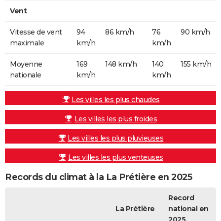
Vent
Vitesse de vent
94
86 km/h
76
90 km/h
maximale
km/h
km/h
Moyenne
169
148 km/h
140
155 km/h
nationale
km/h
km/h
Les villes les plus chaudes
Les villes les plus froides
Les villes les plus pluvieuses
Les villes les plus venteuses
Records du climat à la La Prétière en 2025
Record
La Prétière
national en
2025