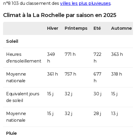
n°8 103 du classement des
villes les plus pluvieuses
.
Climat à la La Rochelle par saison en 2025
Hiver
Printemps
Eté
Automne
Soleil
Heures
349
771 h
722
363 h
d'ensoleillement
h
h
Moyenne
361 h
757 h
677
318 h
nationale
h
Equivalent jours
15 j
32 j
30 j
15 j
de soleil
Moyenne
15 j
32 j
28 j
13 j
nationale
Pluie