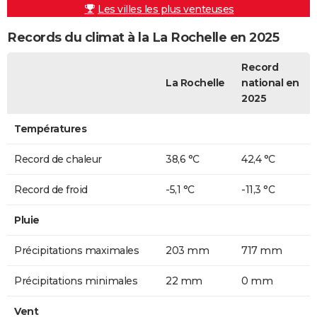
Les villes les plus venteuses
Records du climat à la La Rochelle en 2025
Record
La Rochelle
national en
2025
Températures
Record de chaleur
38,6 °C
42,4 °C
Record de froid
-5,1 °C
-11,3 °C
Pluie
Précipitations maximales
203 mm
717 mm
Précipitations minimales
22 mm
0 mm
Vent