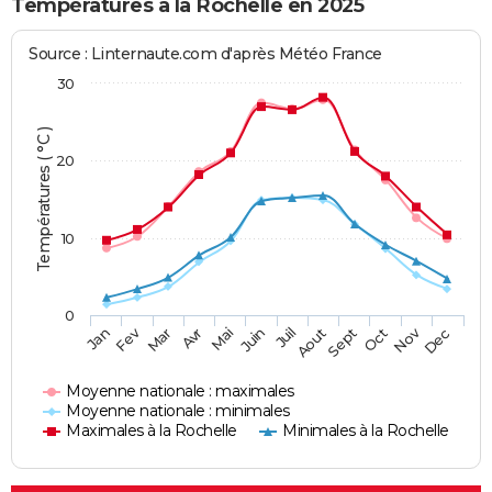
Températures à la Rochelle en 2025
Source : Linternaute.com d'après Météo France
30
Températures ( °C )
20
10
0
Fev
Nov
Jan
Mar
Avr
Mai
Juin
Juil
Aout
Sept
Oct
Dec
Moyenne nationale : maximales
Moyenne nationale : minimales
Maximales à la Rochelle
Minimales à la Rochelle