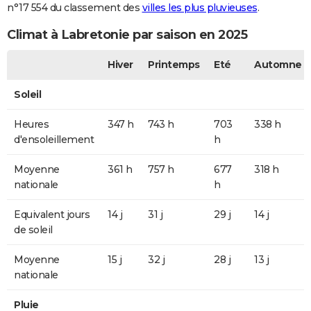
n°17 554 du classement des
villes les plus pluvieuses
.
Climat à Labretonie par saison en 2025
Hiver
Printemps
Eté
Automne
Soleil
Heures
347 h
743 h
703
338 h
d'ensoleillement
h
Moyenne
361 h
757 h
677
318 h
nationale
h
Equivalent jours
14 j
31 j
29 j
14 j
de soleil
Moyenne
15 j
32 j
28 j
13 j
nationale
Pluie