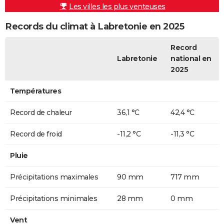
Les villes les plus venteuses
Records du climat à Labretonie en 2025
Record
Labretonie
national en
2025
Températures
Record de chaleur
36,1 °C
42,4 °C
Record de froid
-11,2 °C
-11,3 °C
Pluie
Précipitations maximales
90 mm
717 mm
Précipitations minimales
28 mm
0 mm
Vent