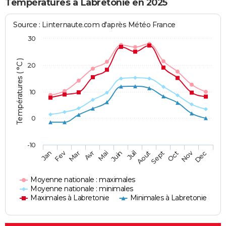
Températures à Labretonie en 2025
Source : Linternaute.com d'après Météo France
30
Températures ( °C )
20
10
0
-10
Fev
Nov
Jan
Mar
Avr
Mai
Juin
Juil
Aout
Sept
Oct
Dec
Moyenne nationale : maximales
Moyenne nationale : minimales
Maximales à Labretonie
Minimales à Labretonie