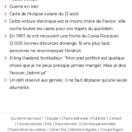
Guerre en Iran
Carte de l'éclipse solaire du 12 août
Cette voiture électrique est la moins chère de France : elle
coche toutes les cases pour vos trajets du quotidien
En 1997, ils ont recouvert une friche du Costa Rica avec
12 000 tonnes d'écorces d'orange. 16 ans plus tard,
personne ne reconnaissait l'endroit
Erling Haaland, footballeur : "Mon plat préféré est quelque
chose que je ne peux presque jamais manger. Mais je dois
l'avouer, j'adore ça"
Un défi réservé aux génies : il ne faut déplacer qu'une seule
allumette
Qui sommes-nous ?
Equipe
Charte éditoriale
Publicité
Contact
Tous les articles
RSS
Recrutement
Données personnelles
Paramétrer les cookies
Gérer Utiq
Mentions légales
Groupe Figaro