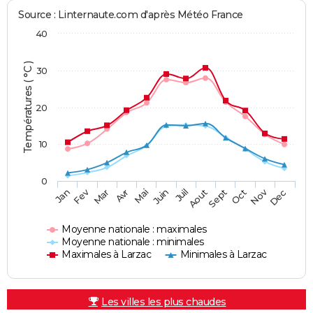
Source : Linternaute.com d'après Météo France
40
Températures ( °C )
30
20
10
0
Fev
Nov
Jan
Mar
Avr
Mai
Juin
Juil
Aout
Sept
Oct
Dec
Moyenne nationale : maximales
Moyenne nationale : minimales
Maximales à Larzac
Minimales à Larzac
Les villes les plus chaudes