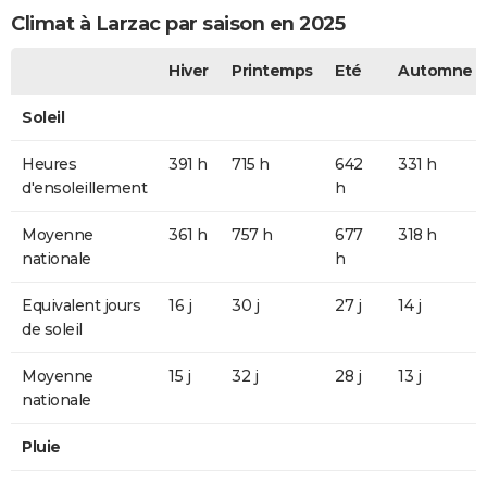
Climat à Larzac par saison en 2025
Hiver
Printemps
Eté
Automne
Soleil
Heures
391 h
715 h
642
331 h
d'ensoleillement
h
Moyenne
361 h
757 h
677
318 h
nationale
h
Equivalent jours
16 j
30 j
27 j
14 j
de soleil
Moyenne
15 j
32 j
28 j
13 j
nationale
Pluie