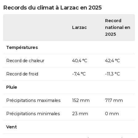
Records du climat à Larzac en 2025
Record
Larzac
national en
2025
Températures
Record de chaleur
40,4 °C
42,4 °C
Record de froid
-7,4 °C
-11,3 °C
Pluie
Précipitations maximales
152 mm
717 mm
Précipitations minimales
23 mm
0 mm
Vent