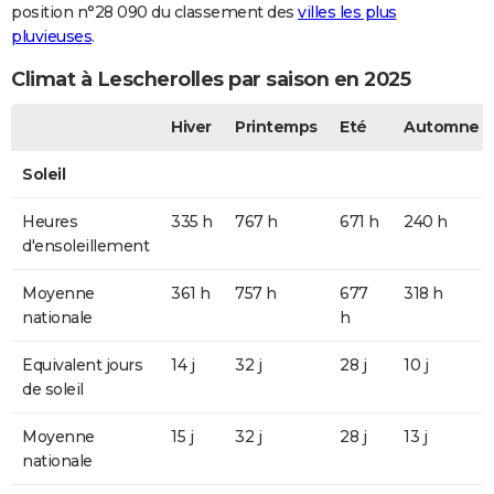
position n°28 090 du classement des
villes les plus
pluvieuses
.
Climat à Lescherolles par saison en 2025
Hiver
Printemps
Eté
Automne
Soleil
Heures
335 h
767 h
671 h
240 h
d'ensoleillement
Moyenne
361 h
757 h
677
318 h
nationale
h
Equivalent jours
14 j
32 j
28 j
10 j
de soleil
Moyenne
15 j
32 j
28 j
13 j
nationale