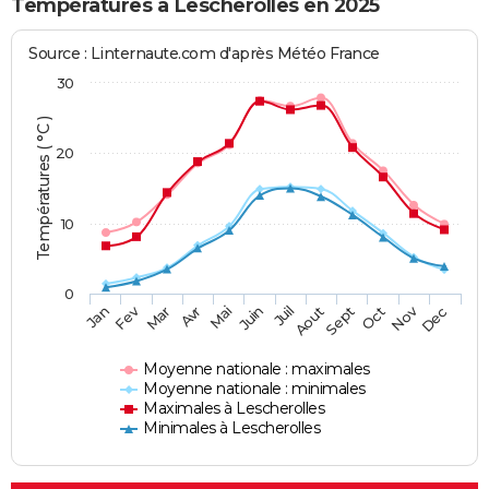
Températures à Lescherolles en 2025
Source : Linternaute.com d'après Météo France
30
Températures ( °C )
20
10
0
Fev
Nov
Jan
Mar
Avr
Mai
Juin
Juil
Aout
Sept
Oct
Dec
Moyenne nationale : maximales
Moyenne nationale : minimales
Maximales à Lescherolles
Minimales à Lescherolles