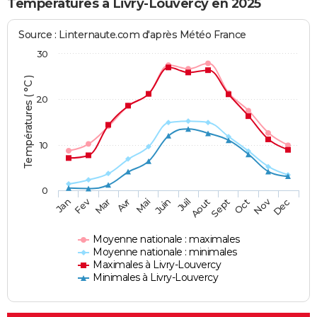
Températures à Livry-Louvercy en 2025
Source : Linternaute.com d'après Météo France
30
Températures ( °C )
20
10
0
Fev
Nov
Jan
Mar
Avr
Mai
Juin
Juil
Aout
Sept
Oct
Dec
Moyenne nationale : maximales
Moyenne nationale : minimales
Maximales à Livry-Louvercy
Minimales à Livry-Louvercy