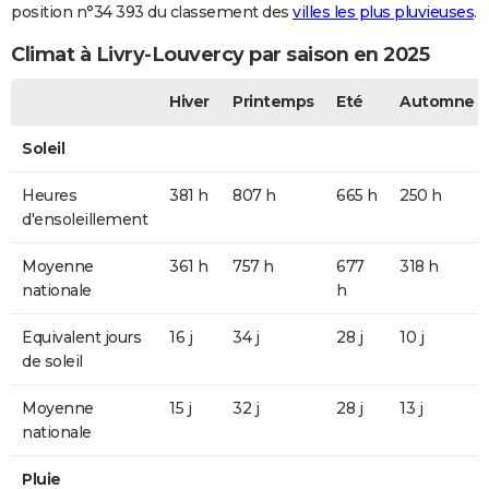
position n°34 393 du classement des
villes les plus pluvieuses
.
Climat à Livry-Louvercy par saison en 2025
Hiver
Printemps
Eté
Automne
Soleil
Heures
381 h
807 h
665 h
250 h
d'ensoleillement
Moyenne
361 h
757 h
677
318 h
nationale
h
Equivalent jours
16 j
34 j
28 j
10 j
de soleil
Moyenne
15 j
32 j
28 j
13 j
nationale
Pluie