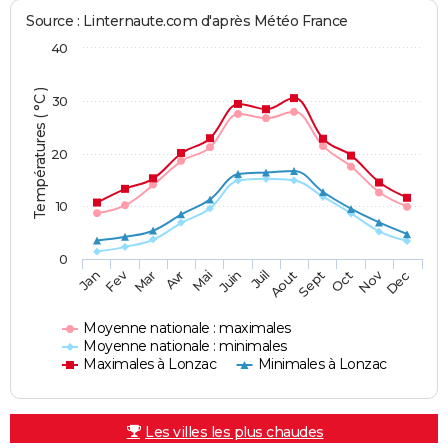
Source : Linternaute.com d'après Météo France
40
Températures ( °C )
30
20
10
0
Fev
Nov
Jan
Mar
Avr
Mai
Juin
Juil
Aout
Sept
Oct
Dec
Moyenne nationale : maximales
Moyenne nationale : minimales
Maximales à Lonzac
Minimales à Lonzac
Les villes les plus chaudes