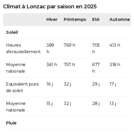
Climat à Lonzac par saison en 2025
Hiver
Printemps
Eté
Automne
Soleil
Heures
389
769 h
705
413 h
d'ensoleillement
h
h
Moyenne
361 h
757 h
677
318 h
nationale
h
Equivalent jours
16 j
32 j
29 j
17 j
de soleil
Moyenne
15 j
32 j
28 j
13 j
nationale
Pluie