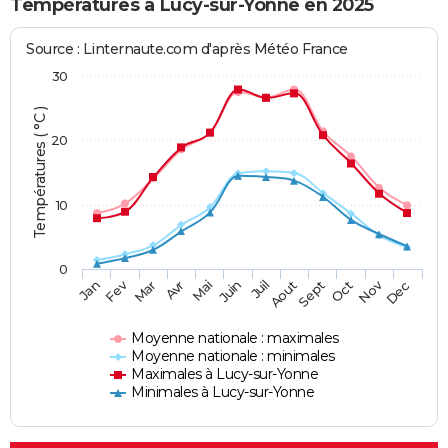
Températures à Lucy-sur-Yonne en 2025
Source : Linternaute.com d'après Météo France
30
Températures ( °C )
20
10
0
Fev
Nov
Jan
Mar
Avr
Mai
Juin
Juil
Aout
Sept
Oct
Dec
Moyenne nationale : maximales
Moyenne nationale : minimales
Maximales à Lucy-sur-Yonne
Minimales à Lucy-sur-Yonne