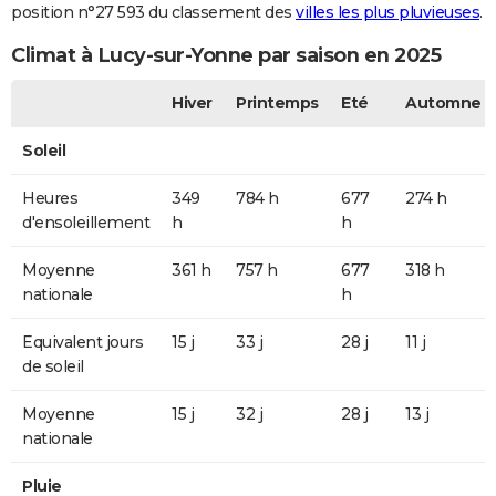
position n°27 593 du classement des
villes les plus pluvieuses
.
Climat à Lucy-sur-Yonne par saison en 2025
Hiver
Printemps
Eté
Automne
Soleil
Heures
349
784 h
677
274 h
d'ensoleillement
h
h
Moyenne
361 h
757 h
677
318 h
nationale
h
Equivalent jours
15 j
33 j
28 j
11 j
de soleil
Moyenne
15 j
32 j
28 j
13 j
nationale
Pluie