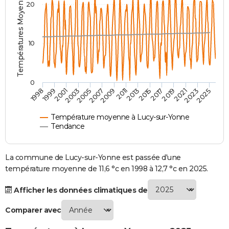
Températures Moyennes ( °C )
20
City break
Voyage de noces
Climat
Destinations
Voyage nature
Forum
+
PHOTO
GUIDES D'ACHAT
10
BONS PLANS
CARTE DE VOEUX
0
2021
2023
2025
1998
1999
2001
2003
2005
2007
2009
2011
2013
2015
2017
2019
Carte Bonne année
Carte Pâques
Carte de Noël
Carte Saint-Valentin
Carte d'anniversaire
DICTIONNAIRE
Biographies
Expressions
Dictionnaire
Citations
Proverbes
PROGRAMME TV
Température moyenne à Lucy-sur-Yonne
Tendance
COPAINS D'AVANT
Se connecter
Collèges
Universités
Service militaire
S'inscrire
Lycées
Primaires
Entreprises
Avis de recherche
La commune de Lucy-sur-Yonne est passée d'une
AVIS DE DÉCÈS
température moyenne de 11,6 °c en 1998 à 12,7 °c en 2025.
FORUM
Afficher les données climatiques de
Lifestyle
Sport
Television
Cinema
Bricolage
Culture
Auto
Voyage
Comparer avec