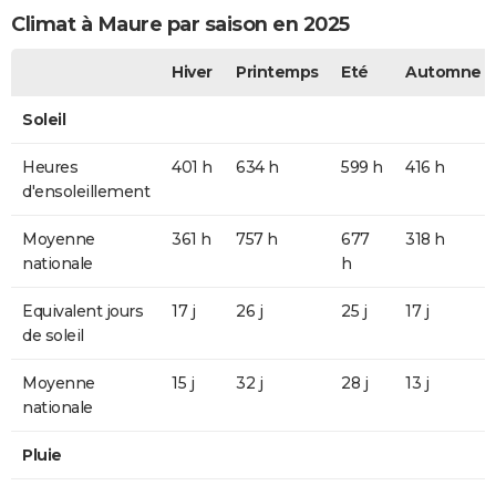
Climat à Maure par saison en 2025
Hiver
Printemps
Eté
Automne
Soleil
Heures
401 h
634 h
599 h
416 h
d'ensoleillement
Moyenne
361 h
757 h
677
318 h
nationale
h
Equivalent jours
17 j
26 j
25 j
17 j
de soleil
Moyenne
15 j
32 j
28 j
13 j
nationale
Pluie