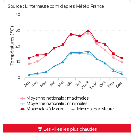
Source : Linternaute.com d'après Météo France
40
Températures ( °C )
30
20
10
0
Fev
Nov
Jan
Mar
Avr
Mai
Juin
Juil
Aout
Sept
Oct
Dec
Moyenne nationale : maximales
Moyenne nationale : minimales
Maximales à Maure
Minimales à Maure
Les villes les plus chaudes