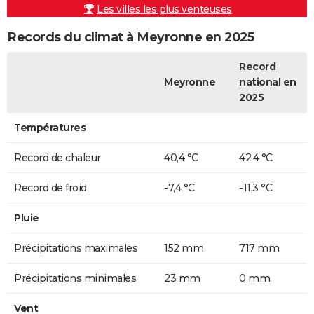
Les villes les plus venteuses
Records du climat à Meyronne en 2025
Record
Meyronne
national en
2025
Températures
Record de chaleur
40,4 °C
42,4 °C
Record de froid
-7,4 °C
-11,3 °C
Pluie
Précipitations maximales
152 mm
717 mm
Précipitations minimales
23 mm
0 mm
Vent