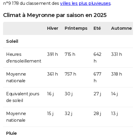
n°9 178 du classement des
villes les plus pluvieuses
.
Climat à Meyronne par saison en 2025
Hiver
Printemps
Eté
Automne
Soleil
Heures
391 h
715 h
642
331 h
d'ensoleillement
h
Moyenne
361 h
757 h
677
318 h
nationale
h
Equivalent jours
16 j
30 j
27 j
14 j
de soleil
Moyenne
15 j
32 j
28 j
13 j
nationale
Pluie