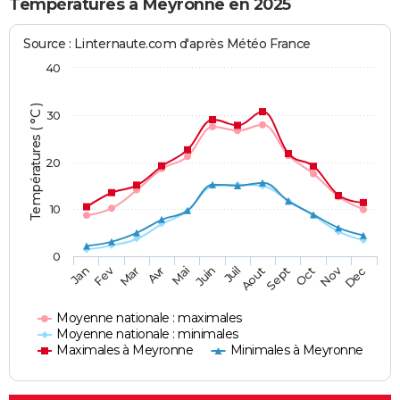
Températures à Meyronne en 2025
Source : Linternaute.com d'après Météo France
40
Températures ( °C )
30
20
10
0
Fev
Nov
Jan
Mar
Avr
Mai
Juin
Juil
Aout
Sept
Oct
Dec
Moyenne nationale : maximales
Moyenne nationale : minimales
Maximales à Meyronne
Minimales à Meyronne