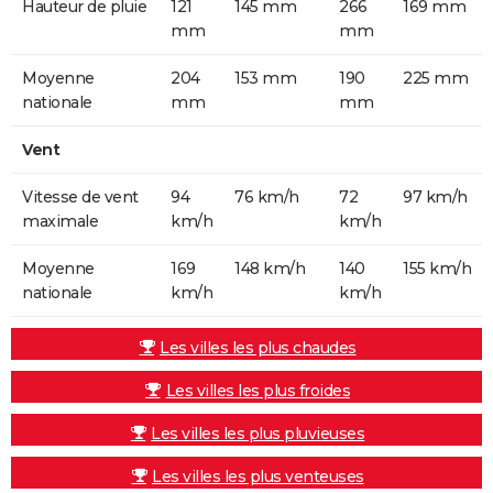
Hauteur de pluie
121
145 mm
266
169 mm
mm
mm
Moyenne
204
153 mm
190
225 mm
nationale
mm
mm
Vent
Vitesse de vent
94
76 km/h
72
97 km/h
maximale
km/h
km/h
Moyenne
169
148 km/h
140
155 km/h
nationale
km/h
km/h
Les villes les plus chaudes
Les villes les plus froides
Les villes les plus pluvieuses
Les villes les plus venteuses