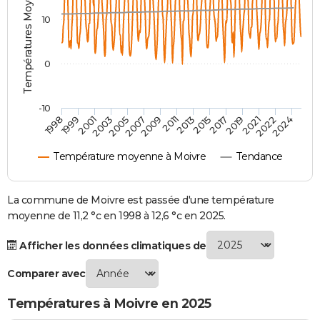
Températures Moyennes ( °C )
City break
Voyage de noces
Climat
Destinations
Voyage nature
Forum
+
PHOTO
10
GUIDES D'ACHAT
0
BONS PLANS
CARTE DE VOEUX
-10
1998
1999
2001
2003
2005
2007
2009
2011
2013
2015
2017
2019
2021
2022
2024
Carte Bonne année
Carte Pâques
Carte de Noël
Carte Saint-Valentin
Carte d'anniversaire
DICTIONNAIRE
Température moyenne à Moivre
Tendance
Biographies
Expressions
Dictionnaire
Citations
Proverbes
PROGRAMME TV
COPAINS D'AVANT
La commune de Moivre est passée d'une température
moyenne de 11,2 °c en 1998 à 12,6 °c en 2025.
Se connecter
Collèges
Universités
Service militaire
S'inscrire
Lycées
Primaires
Entreprises
Avis de recherche
AVIS DE DÉCÈS
Afficher les données climatiques de
FORUM
Comparer avec
Lifestyle
Sport
Television
Cinema
Bricolage
Culture
Auto
Voyage
Températures à Moivre en 2025