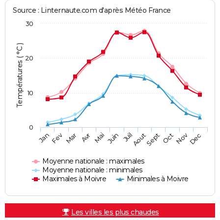
Source : Linternaute.com d'après Météo France
30
Températures ( °C )
20
10
0
Fev
Nov
Jan
Mar
Avr
Mai
Juin
Juil
Aout
Sept
Oct
Dec
Moyenne nationale : maximales
Moyenne nationale : minimales
Maximales à Moivre
Minimales à Moivre
Les villes les plus chaudes