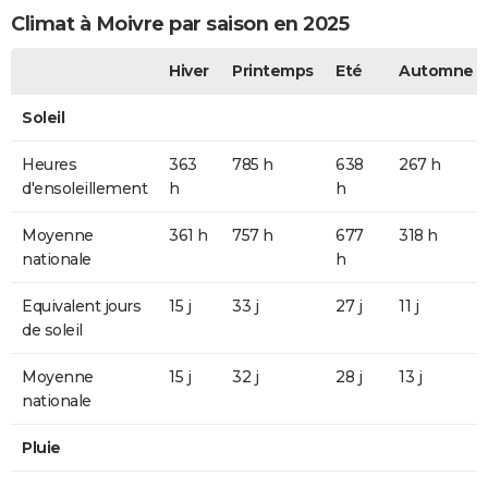
Climat à Moivre par saison en 2025
Hiver
Printemps
Eté
Automne
Soleil
Heures
363
785 h
638
267 h
d'ensoleillement
h
h
Moyenne
361 h
757 h
677
318 h
nationale
h
Equivalent jours
15 j
33 j
27 j
11 j
de soleil
Moyenne
15 j
32 j
28 j
13 j
nationale
Pluie