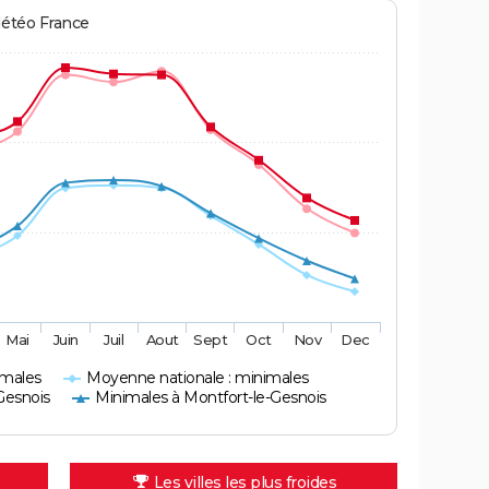
Météo France
Mai
Juin
Juil
Aout
Sept
Oct
Nov
Dec
imales
Moyenne nationale : minimales
Gesnois
Minimales à Montfort-le-Gesnois
Les villes les plus froides