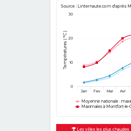
Source : Linternaute.com d'après 
30
Températures ( °C )
20
10
0
Jan
Fev
Mar
Avr
Moyenne nationale : max
Maximales à Montfort-le-
Les villes les plus chaudes