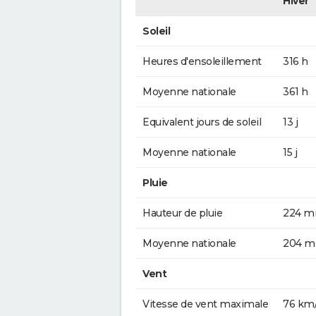
Hiver
Soleil
Heures d'ensoleillement
316 h
Moyenne nationale
361 h
Equivalent jours de soleil
13 j
Moyenne nationale
15 j
Pluie
Hauteur de pluie
224 
Moyenne nationale
204 
Vent
Vitesse de vent maximale
76 km