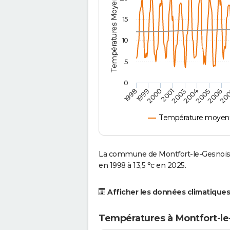
Températures Moyennes ( °C )
15
10
5
0
2001
2003
2004
2005
1998
2006
1999
20
2000
Température moyenn
La commune de Montfort-le-Gesnois 
en 1998 à 13,5 °c en 2025.
Afficher les données climatiques
Températures à Montfort-le