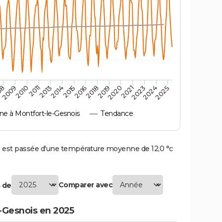
2010
2019
2011
2020
2013
2021
2014
2023
2015
2024
08
2016
2025
2009
2018
e à Montfort-le-Gesnois
Tendance
est passée d'une température moyenne de 12,0 °c
Comparer avec
 de
-Gesnois en 2025