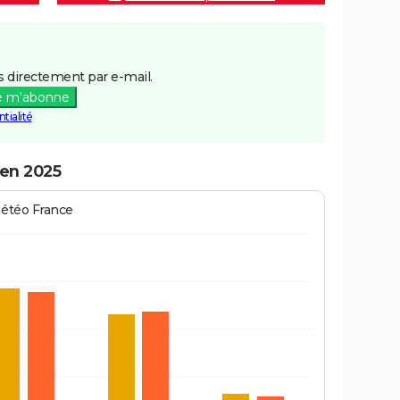
 directement par e-mail.
e m'abonne
tialité
 en 2025
Météo France