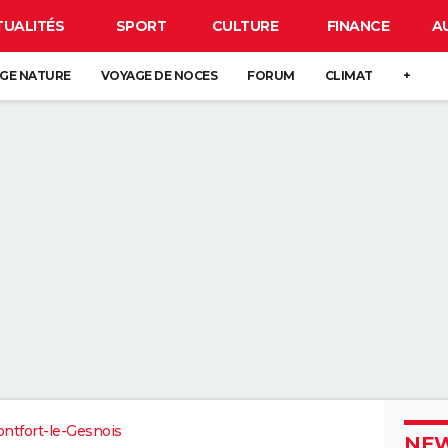
TUALITÉS
SPORT
CULTURE
FINANCE
A
GE NATURE
VOYAGE DE NOCES
FORUM
CLIMAT
+
ntfort-le-Gesnois
NEW