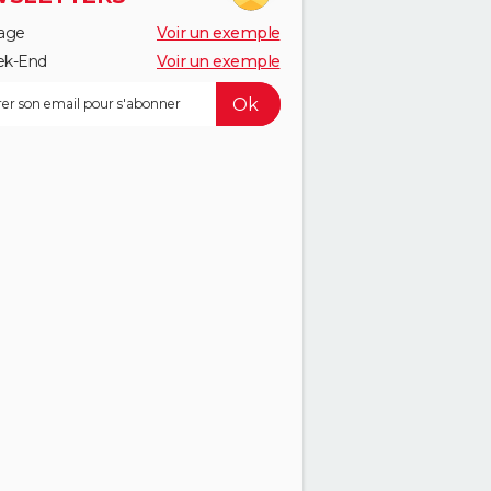
age
Voir un exemple
k-End
Voir un exemple