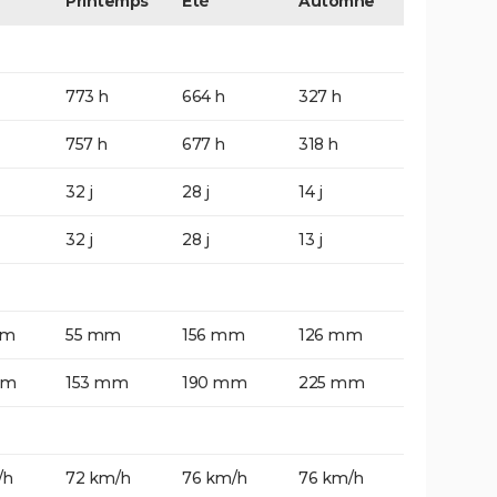
Printemps
Eté
Automne
773 h
664 h
327 h
757 h
677 h
318 h
32 j
28 j
14 j
32 j
28 j
13 j
mm
55 mm
156 mm
126 mm
mm
153 mm
190 mm
225 mm
/h
72 km/h
76 km/h
76 km/h