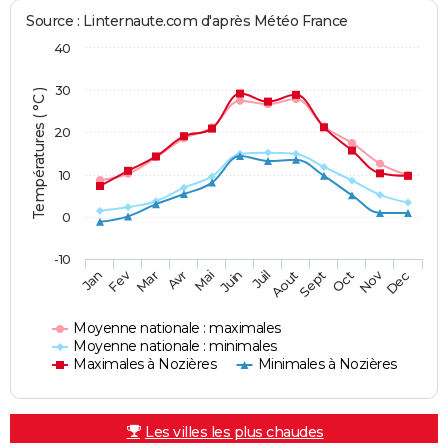
Source : Linternaute.com d'après Météo France
40
30
Températures ( °C )
20
10
0
-10
Fev
Nov
Jan
Mar
Avr
Mai
Juin
Juil
Aout
Sept
Oct
Dec
Moyenne nationale : maximales
Moyenne nationale : minimales
Maximales à Nozières
Minimales à Nozières
Les villes les plus chaudes