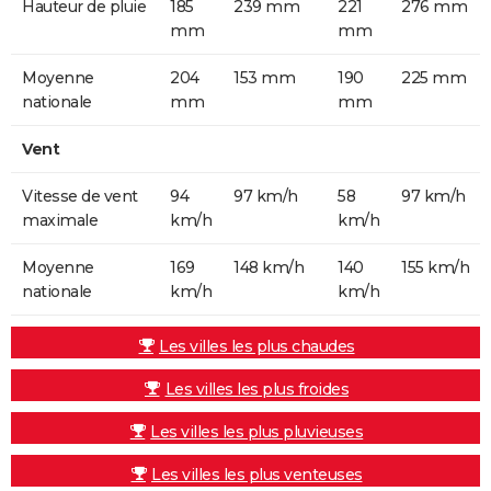
Hauteur de pluie
185
239 mm
221
276 mm
mm
mm
Moyenne
204
153 mm
190
225 mm
nationale
mm
mm
Vent
Vitesse de vent
94
97 km/h
58
97 km/h
maximale
km/h
km/h
Moyenne
169
148 km/h
140
155 km/h
nationale
km/h
km/h
Les villes les plus chaudes
Les villes les plus froides
Les villes les plus pluvieuses
Les villes les plus venteuses