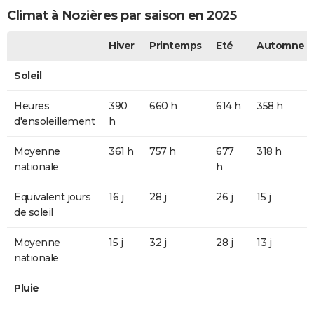
Climat à Nozières par saison en 2025
Hiver
Printemps
Eté
Automne
Soleil
Heures
390
660 h
614 h
358 h
d'ensoleillement
h
Moyenne
361 h
757 h
677
318 h
nationale
h
Equivalent jours
16 j
28 j
26 j
15 j
de soleil
Moyenne
15 j
32 j
28 j
13 j
nationale
Pluie