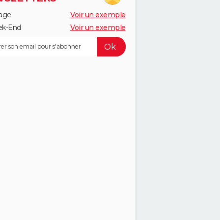
age
Voir un exemple
k-End
Voir un exemple