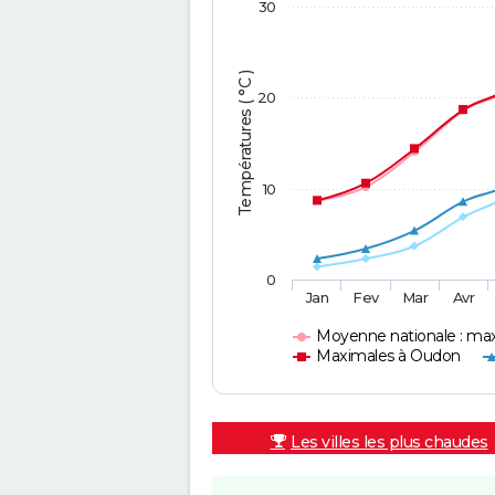
30
Températures ( °C )
20
10
0
Jan
Fev
Mar
Avr
Moyenne nationale : ma
Maximales à Oudon
Les villes les plus chaudes