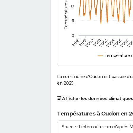
10
5
0
2001
2003
2004
2005
1998
2006
1999
20
2000
Température 
La commune d'Oudon est passée d'une
en 2025.
Afficher les données climatiques
Températures à Oudon en 2
Source : Linternaute.com d'après 