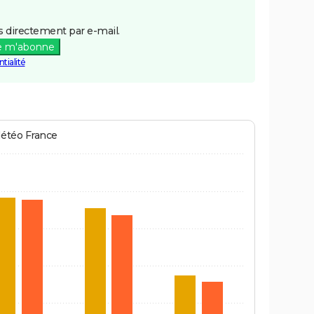
 directement par e-mail.
e m'abonne
tialité
Météo France