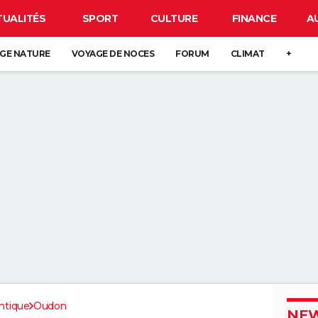
TUALITÉS
SPORT
CULTURE
FINANCE
A
GE NATURE
VOYAGE DE NOCES
FORUM
CLIMAT
+
ntique
Oudon
NEW