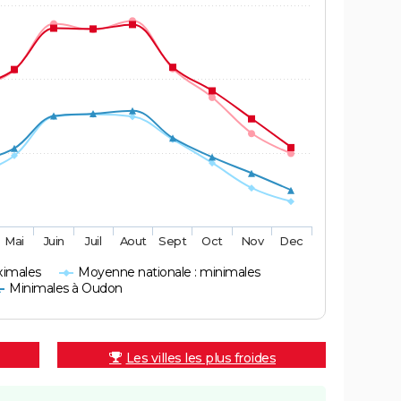
Mai
Juin
Juil
Aout
Sept
Oct
Nov
Dec
ximales
Moyenne nationale : minimales
Minimales à Oudon
Les villes les plus froides