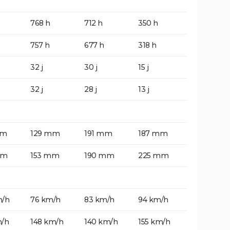
768 h
712 h
350 h
757 h
677 h
318 h
32 j
30 j
15 j
32 j
28 j
13 j
mm
129 mm
191 mm
187 mm
mm
153 mm
190 mm
225 mm
m/h
76 km/h
83 km/h
94 km/h
m/h
148 km/h
140 km/h
155 km/h