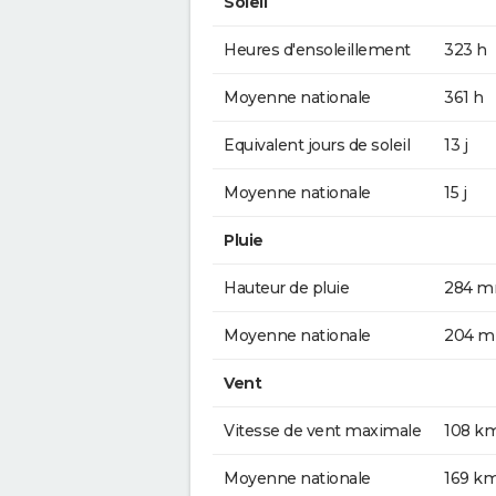
Soleil
Heures d'ensoleillement
323 h
Moyenne nationale
361 h
Equivalent jours de soleil
13 j
Moyenne nationale
15 j
Pluie
Hauteur de pluie
284 
Moyenne nationale
204 
Vent
Vitesse de vent maximale
108 k
Moyenne nationale
169 k