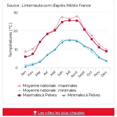
Source : Linternaute.com d'après Météo France
30
Températures ( °C )
20
10
0
Fev
Nov
Jan
Mar
Avr
Mai
Juin
Juil
Aout
Sept
Oct
Dec
Moyenne nationale : maximales
Moyenne nationale : minimales
Maximales à Pelves
Minimales à Pelves
Les villes les plus chaudes