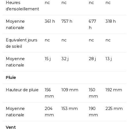
Heures
nc
nc
nc
nc
d'ensoleillement
Moyenne
361 h
757 h
677
318 h
nationale
h
Equivalent jours
nc
nc
nc
nc
de soleil
Moyenne
15 j
32 j
28 j
13 j
nationale
Pluie
Hauteur de pluie
156
109 mm
150
192 mm
mm
mm
Moyenne
204
153 mm
190
225 mm
nationale
mm
mm
Vent