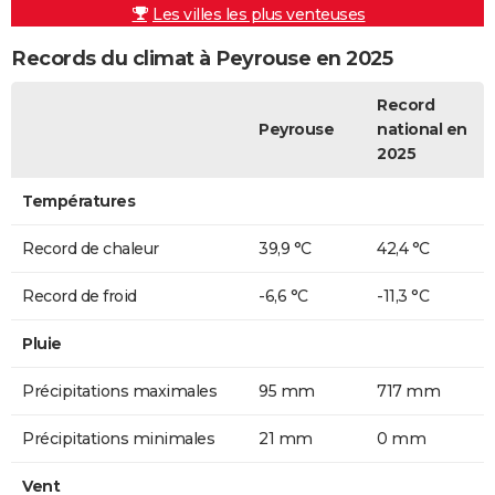
Les villes les plus venteuses
Records du climat à Peyrouse en 2025
Record
Peyrouse
national en
2025
Températures
Record de chaleur
39,9 °C
42,4 °C
Record de froid
-6,6 °C
-11,3 °C
Pluie
Précipitations maximales
95 mm
717 mm
Précipitations minimales
21 mm
0 mm
Vent