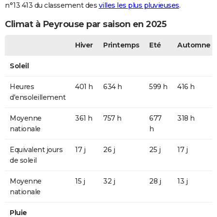
n°13 413 du classement des
villes les plus pluvieuses
.
Climat à Peyrouse par saison en 2025
Hiver
Printemps
Eté
Automne
Soleil
Heures
401 h
634 h
599 h
416 h
d'ensoleillement
Moyenne
361 h
757 h
677
318 h
nationale
h
Equivalent jours
17 j
26 j
25 j
17 j
de soleil
Moyenne
15 j
32 j
28 j
13 j
nationale
Pluie