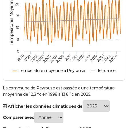
Températures Moyennes ( °C )
20
City break
Voyage de noces
Climat
Destinations
Voyage nature
Forum
+
PHOTO
15
GUIDES D'ACHAT
10
BONS PLANS
5
CARTE DE VOEUX
0
Carte Bonne année
Carte Pâques
Carte de Noël
Carte Saint-Valentin
Carte d'anniversaire
DICTIONNAIRE
2007
2021
2009
2022
1998
2011
2024
1999
2013
2001
2015
2003
2017
2005
2019
Biographies
Expressions
Dictionnaire
Citations
Proverbes
PROGRAMME TV
Température moyenne à Peyrouse
Tendance
COPAINS D'AVANT
Se connecter
Collèges
Universités
Service militaire
S'inscrire
Lycées
Primaires
Entreprises
Avis de recherche
La commune de Peyrouse est passée d'une température
AVIS DE DÉCÈS
moyenne de 12,3 °c en 1998 à 13,8 °c en 2025.
FORUM
Afficher les données climatiques de
Lifestyle
Sport
Television
Cinema
Bricolage
Culture
Auto
Voyage
Comparer avec