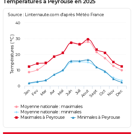
Températures à Peyrouse en 2025
Source : Linternaute.com d'après Météo France
40
Températures ( °C )
30
20
10
0
Fev
Nov
Jan
Mar
Avr
Mai
Juin
Juil
Aout
Sept
Oct
Dec
Moyenne nationale : maximales
Moyenne nationale : minimales
Maximales à Peyrouse
Minimales à Peyrouse