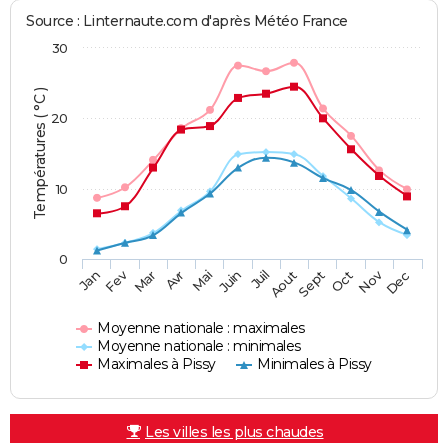
Source : Linternaute.com d'après Météo France
30
Températures ( °C )
20
10
0
Fev
Nov
Jan
Mar
Avr
Mai
Juin
Juil
Aout
Sept
Oct
Dec
Moyenne nationale : maximales
Moyenne nationale : minimales
Maximales à Pissy
Minimales à Pissy
Les villes les plus chaudes