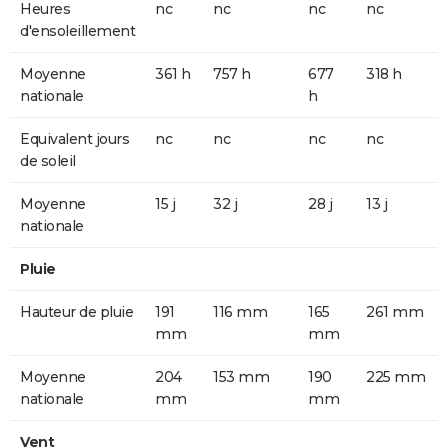
Heures
nc
nc
nc
nc
d'ensoleillement
Moyenne
361 h
757 h
677
318 h
nationale
h
Equivalent jours
nc
nc
nc
nc
de soleil
Moyenne
15 j
32 j
28 j
13 j
nationale
Pluie
Hauteur de pluie
191
116 mm
165
261 mm
mm
mm
Moyenne
204
153 mm
190
225 mm
nationale
mm
mm
Vent