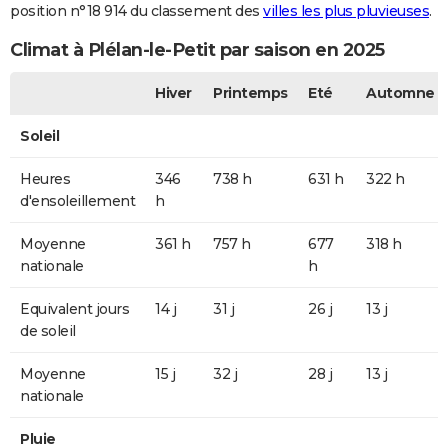
position n°18 914 du classement des
villes les plus pluvieuses
.
Climat à Plélan-le-Petit par saison en 2025
Hiver
Printemps
Eté
Automne
Soleil
Heures
346
738 h
631 h
322 h
d'ensoleillement
h
Moyenne
361 h
757 h
677
318 h
nationale
h
Equivalent jours
14 j
31 j
26 j
13 j
de soleil
Moyenne
15 j
32 j
28 j
13 j
nationale
Pluie