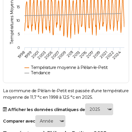
Températures Moyennes ( °C )
City break
Voyage de noces
Climat
Destinations
Voyage nature
Forum
+
15
PHOTO
GUIDES D'ACHAT
10
BONS PLANS
5
CARTE DE VOEUX
0
2007
2021
2009
2022
1998
2011
2024
1999
2013
2001
2015
2003
2017
2005
2019
Carte Bonne année
Carte Pâques
Carte de Noël
Carte Saint-Valentin
Carte d'anniversaire
DICTIONNAIRE
Biographies
Expressions
Dictionnaire
Citations
Proverbes
PROGRAMME TV
Température moyenne à Plélan-le-Petit
Tendance
COPAINS D'AVANT
Se connecter
Collèges
Universités
Service militaire
S'inscrire
Lycées
Primaires
Entreprises
Avis de recherche
La commune de Plélan-le-Petit est passée d'une température
AVIS DE DÉCÈS
moyenne de 11,7 °c en 1998 à 12,5 °c en 2025.
FORUM
Afficher les données climatiques de
Lifestyle
Sport
Television
Cinema
Bricolage
Culture
Auto
Voyage
Comparer avec