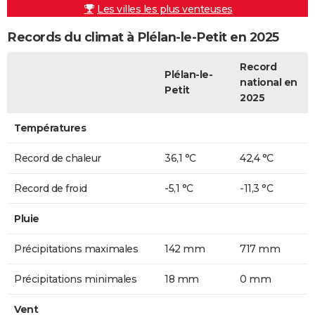
Les villes les plus venteuses
Records du climat à Plélan-le-Petit en 2025
Record
Plélan-le-
national en
Petit
2025
Températures
Record de chaleur
36,1 °C
42,4 °C
Record de froid
-5,1 °C
-11,3 °C
Pluie
Précipitations maximales
142 mm
717 mm
Précipitations minimales
18 mm
0 mm
Vent