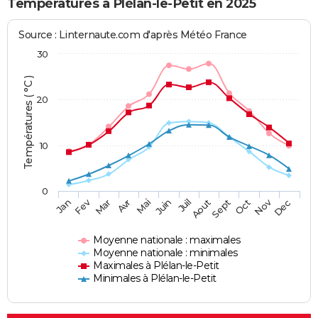
Températures à Plélan-le-Petit en 2025
Source : Linternaute.com d'après Météo France
30
Températures ( °C )
20
10
0
Fev
Nov
Jan
Mar
Avr
Mai
Juin
Juil
Aout
Sept
Oct
Dec
Moyenne nationale : maximales
Moyenne nationale : minimales
Maximales à Plélan-le-Petit
Minimales à Plélan-le-Petit