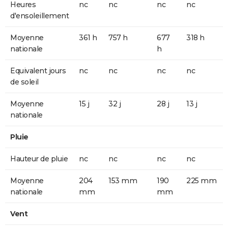
Heures
nc
nc
nc
nc
d'ensoleillement
Moyenne
361 h
757 h
677
318 h
nationale
h
Equivalent jours
nc
nc
nc
nc
de soleil
Moyenne
15 j
32 j
28 j
13 j
nationale
Pluie
Hauteur de pluie
nc
nc
nc
nc
Moyenne
204
153 mm
190
225 mm
nationale
mm
mm
Vent