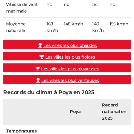
Vitesse de vent
nc
nc
nc
nc
maximale
Moyenne
169
148 km/h
140
155 km/h
nationale
km/h
km/h
Les villes les plus chaudes
Les villes les plus froides
Les villes les plus pluvieuses
Les villes les plus venteuses
Records du climat à Poya en 2025
Record
Poya
national en
2025
Températures