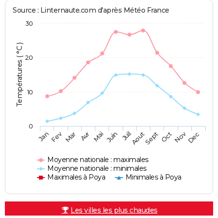
Source : Linternaute.com d'après Météo France
30
Températures ( °C )
20
10
0
Fev
Nov
Jan
Mar
Avr
Mai
Juin
Juil
Aout
Sept
Oct
Dec
Moyenne nationale : maximales
Moyenne nationale : minimales
Maximales à Poya
Minimales à Poya
Les villes les plus chaudes