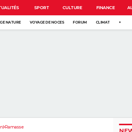
TUALITÉS
SPORT
CULTURE
FINANCE
A
GE NATURE
VOYAGE DE NOCES
FORUM
CLIMAT
+
in
Ramasse
NEW