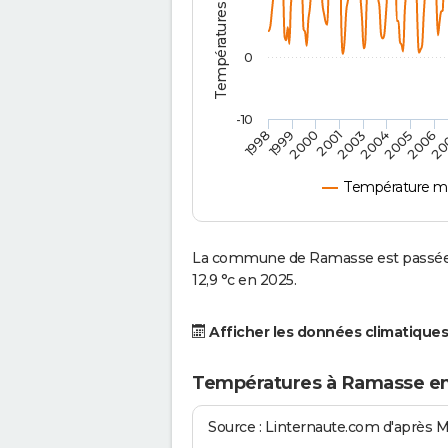
0
-10
2003
1999
2005
2001
20
1998
2004
2000
2006
Température m
La commune de Ramasse est passée d
12,9 °c en 2025.
Afficher les données climatiques
Températures à Ramasse en
Source : Linternaute.com d'après 