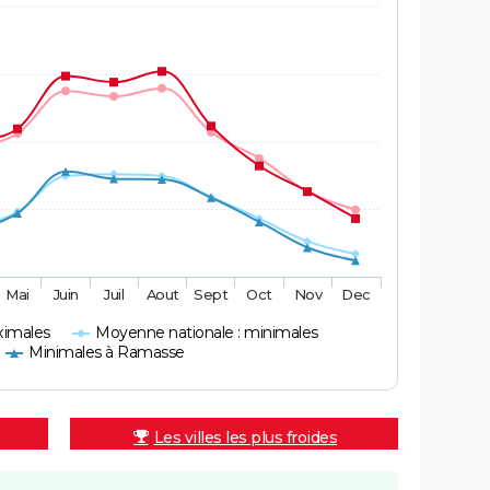
Mai
Juin
Juil
Aout
Sept
Oct
Nov
Dec
ximales
Moyenne nationale : minimales
Minimales à Ramasse
Les villes les plus froides