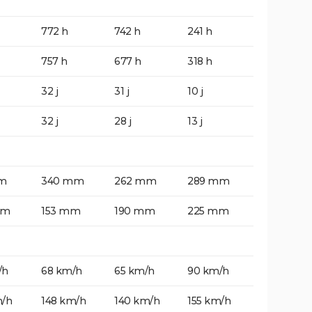
772 h
742 h
241 h
757 h
677 h
318 h
32 j
31 j
10 j
32 j
28 j
13 j
m
340 mm
262 mm
289 mm
mm
153 mm
190 mm
225 mm
/h
68 km/h
65 km/h
90 km/h
m/h
148 km/h
140 km/h
155 km/h