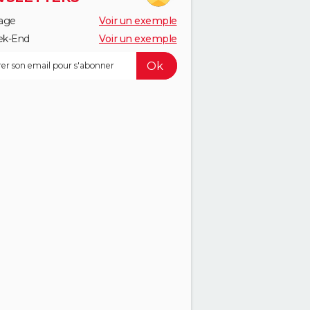
age
Voir un exemple
k-End
Voir un exemple