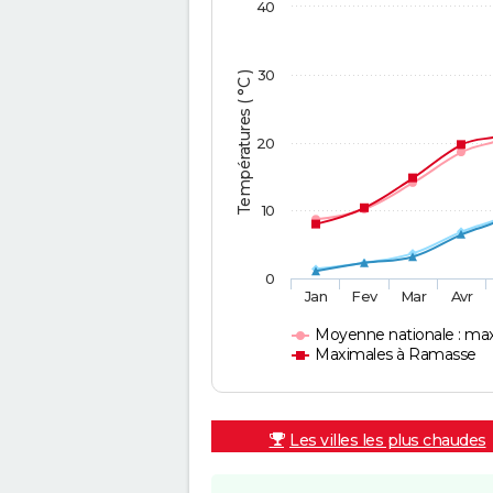
40
30
Températures ( °C )
20
10
0
Jan
Fev
Mar
Avr
Moyenne nationale : ma
Maximales à Ramasse
Les villes les plus chaudes