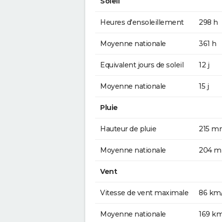
Soleil
Heures d'ensoleillement
298 h
Moyenne nationale
361 h
Equivalent jours de soleil
12 j
Moyenne nationale
15 j
Pluie
Hauteur de pluie
215 m
Moyenne nationale
204 
Vent
Vitesse de vent maximale
86 km
Moyenne nationale
169 k