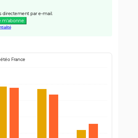
 directement par e-mail.
e m'abonne
tialité
Météo France