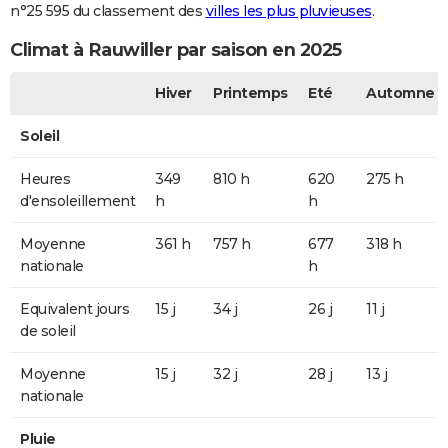
n°25 595 du classement des
villes les plus pluvieuses
.
Climat à Rauwiller par saison en 2025
Hiver
Printemps
Eté
Automne
Soleil
Heures
349
810 h
620
275 h
d'ensoleillement
h
h
Moyenne
361 h
757 h
677
318 h
nationale
h
Equivalent jours
15 j
34 j
26 j
11 j
de soleil
Moyenne
15 j
32 j
28 j
13 j
nationale
Pluie