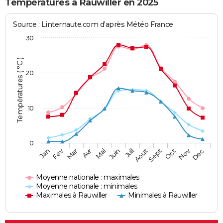
Températures à Rauwiller en 2025
Source : Linternaute.com d'après Météo France
30
Températures ( °C )
20
10
0
Fev
Nov
Jan
Mar
Avr
Mai
Juin
Juil
Aout
Sept
Oct
Dec
Moyenne nationale : maximales
Moyenne nationale : minimales
Maximales à Rauwiller
Minimales à Rauwiller