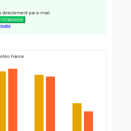
 directement par e-mail.
e m'abonne
tialité
Météo France