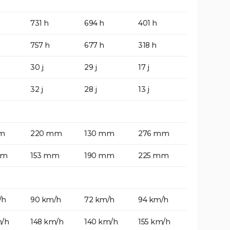
731 h
694 h
401 h
757 h
677 h
318 h
30 j
29 j
17 j
32 j
28 j
13 j
m
220 mm
130 mm
276 mm
mm
153 mm
190 mm
225 mm
/h
90 km/h
72 km/h
94 km/h
m/h
148 km/h
140 km/h
155 km/h