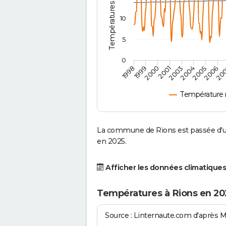
10
5
0
2001
2003
2004
2005
1998
2006
1999
20
2000
Température 
La commune de Rions est passée d'un
en 2025.
Afficher les données climatiques
Températures à Rions en 20
Source : Linternaute.com d'après 