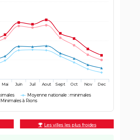
Mai
Juin
Juil
Aout
Sept
Oct
Nov
Dec
ximales
Moyenne nationale : minimales
Minimales à Rions
Les villes les plus froides