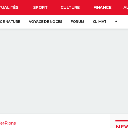
TUALITÉS
SPORT
CULTURE
FINANCE
A
GE NATURE
VOYAGE DE NOCES
FORUM
CLIMAT
+
de
Rions
NEW