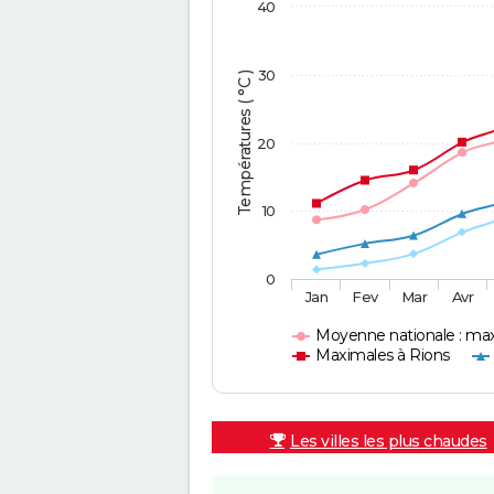
40
30
Températures ( °C )
20
10
0
Jan
Fev
Mar
Avr
Moyenne nationale : ma
Maximales à Rions
Les villes les plus chaudes