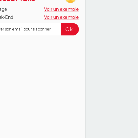
age
Voir un exemple
k-End
Voir un exemple