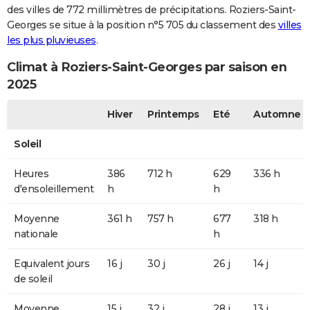
des villes de 772 millimètres de précipitations. Roziers-Saint-
Georges se situe à la position n°5 705 du classement des
villes
les plus pluvieuses
.
Climat à Roziers-Saint-Georges par saison en
2025
Hiver
Printemps
Eté
Automne
Soleil
Heures
386
712 h
629
336 h
d'ensoleillement
h
h
Moyenne
361 h
757 h
677
318 h
nationale
h
Equivalent jours
16 j
30 j
26 j
14 j
de soleil
Moyenne
15 j
32 j
28 j
13 j