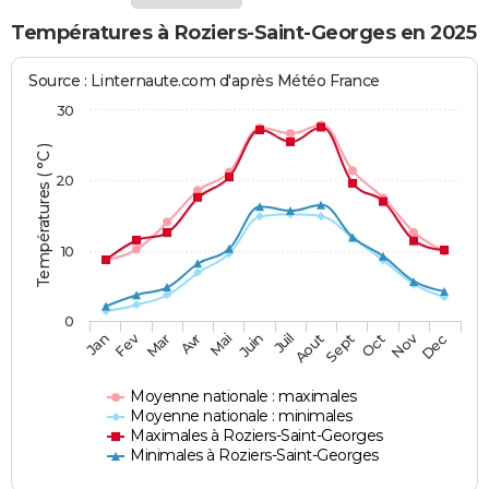
Températures à Roziers-Saint-Georges en 2025
Source : Linternaute.com d'après Météo France
30
Températures ( °C )
20
10
0
Fev
Nov
Jan
Mar
Avr
Mai
Juin
Juil
Aout
Sept
Oct
Dec
Moyenne nationale : maximales
Moyenne nationale : minimales
Maximales à Roziers-Saint-Georges
Minimales à Roziers-Saint-Georges