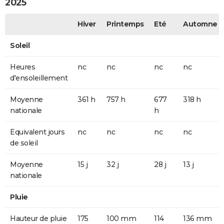
2025
Hiver
Printemps
Eté
Automne
Soleil
Heures
nc
nc
nc
nc
d'ensoleillement
Moyenne
361 h
757 h
677
318 h
nationale
h
Equivalent jours
nc
nc
nc
nc
de soleil
Moyenne
15 j
32 j
28 j
13 j
nationale
Pluie
Hauteur de pluie
175
100 mm
114
136 mm