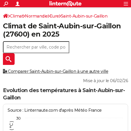
ACTUALITÉS
Connexion
S'inscrire
Climat
Normandie
Eure
Saint-Aubin-sur-Gaillon
Rechercher
Société
Education
Villes
Politique
Faits Divers
Monde
+
SPORT
Climat de
Saint-Aubin-sur-Gaillon
Football
Cyclisme
Forum
Coupe du monde 2026
Tennis
Rugby
CULTURE
(27600) en 2025
TNT
Cinéma
Musique
Programme TV
Streaming
Sorties cinéma
+
FINANCE
Impôts
Immobilier
Banque
Crédit
Retraite
Epargne
Risques naturels par ville
Assurance
AUTO
Réserver un essai
Berlines
Forum auto
Essais
Citadines
SUV
+
HIGH-TECH
Comparer Saint-Aubin-sur-Gaillon à une autre ville
Meilleur smartphone
Ordinateurs
Guide high-tech
Mobiles
Internet
Jeux vidéo
+
BRICOLAGE
Mise à jour le 06/02/26
Aménagement intérieur
Cuisine
Jardinage
+
Forum
Extérieur
Salle de bains
Rangement
Evolution des températures à Saint-Aubin-sur-
WEEK-END
Gaillon
Escapades
Expositions
Week-end nature
Guides de France
Patrimoine
Musées
+
LIFESTYLE
Source : Linternaute.com d'après Météo France
Bien-être
Mode
+
Art de vivre
Loisirs
Modes de vie
SANTE
30
Guide de la santé
Médicaments
+
Alimentation
Maladies
Sommeil
VOYAGE