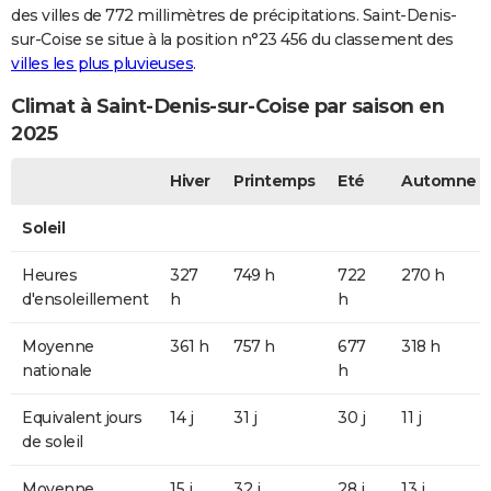
des villes de 772 millimètres de précipitations. Saint-Denis-
sur-Coise se situe à la position n°23 456 du classement des
villes les plus pluvieuses
.
Climat à Saint-Denis-sur-Coise par saison en
2025
Hiver
Printemps
Eté
Automne
Soleil
Heures
327
749 h
722
270 h
d'ensoleillement
h
h
Moyenne
361 h
757 h
677
318 h
nationale
h
Equivalent jours
14 j
31 j
30 j
11 j
de soleil
Moyenne
15 j
32 j
28 j
13 j