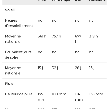
Soleil
Heures
nc
nc
nc
nc
d'ensoleillement
Moyenne
361 h
757 h
677
318 h
nationale
h
Equivalent jours
nc
nc
nc
nc
de soleil
Moyenne
15 j
32 j
28 j
13 j
nationale
Pluie
Hauteur de pluie
175
100 mm
114
136 mm
mm
mm