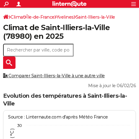
ACTUALITÉS
Connexion
S'inscrire
Climat
Île-de-France
Yvelines
Saint-Illiers-la-Ville
Rechercher
Société
Education
Villes
Politique
Faits Divers
Monde
+
SPORT
Climat de
Saint-Illiers-la-Ville
Football
Cyclisme
Forum
Coupe du monde 2026
Tennis
Rugby
CULTURE
(78980) en 2025
TNT
Cinéma
Musique
Programme TV
Streaming
Sorties cinéma
+
FINANCE
Impôts
Immobilier
Banque
Crédit
Retraite
Epargne
Risques naturels par ville
Assurance
AUTO
Réserver un essai
Berlines
Forum auto
Essais
Citadines
SUV
+
HIGH-TECH
Comparer Saint-Illiers-la-Ville à une autre ville
Meilleur smartphone
Ordinateurs
Guide high-tech
Mobiles
Internet
Jeux vidéo
+
BRICOLAGE
Mise à jour le 06/02/26
Aménagement intérieur
Cuisine
Jardinage
+
Forum
Extérieur
Salle de bains
Rangement
Evolution des températures à Saint-Illiers-la-
WEEK-END
Ville
Escapades
Expositions
Week-end nature
Guides de France
Patrimoine
Musées
+
LIFESTYLE
Source : Linternaute.com d'après Météo France
Bien-être
Mode
+
Art de vivre
Loisirs
Modes de vie
SANTE
30
Guide de la santé
Médicaments
+
Alimentation
Maladies
Sommeil
VOYAGE