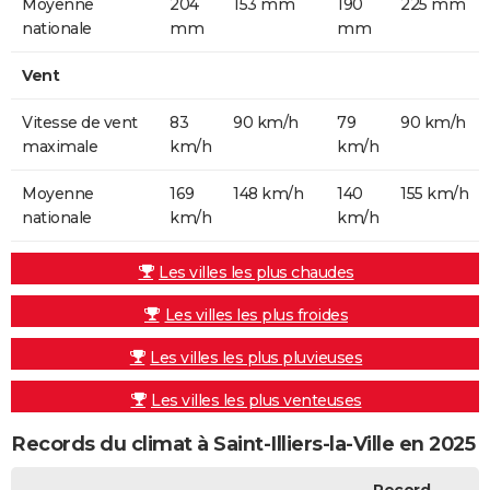
Moyenne
204
153 mm
190
225 mm
nationale
mm
mm
Vent
Vitesse de vent
83
90 km/h
79
90 km/h
maximale
km/h
km/h
Moyenne
169
148 km/h
140
155 km/h
nationale
km/h
km/h
Les villes les plus chaudes
Les villes les plus froides
Les villes les plus pluvieuses
Les villes les plus venteuses
Records du climat à Saint-Illiers-la-Ville en 2025
Record