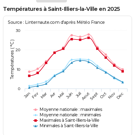
Températures à Saint-Illiers-la-Ville en 2025
Source : Linternaute.com d'après Météo France
30
Températures ( °C )
20
10
0
Fev
Nov
Jan
Mar
Avr
Mai
Juin
Juil
Aout
Sept
Oct
Dec
Moyenne nationale : maximales
Moyenne nationale : minimales
Maximales à Saint-Illiers-la-Ville
Minimales à Saint-Illiers-la-Ville