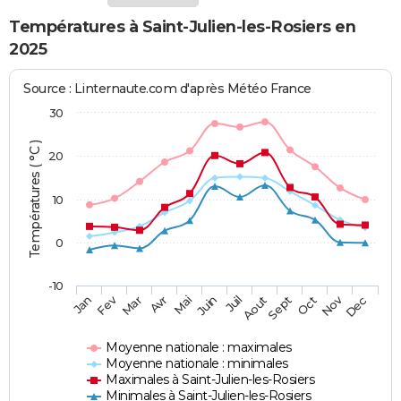
Températures à Saint-Julien-les-Rosiers en
2025
Source : Linternaute.com d'après Météo France
30
Températures ( °C )
20
10
0
-10
Fev
Nov
Jan
Mar
Avr
Mai
Juin
Juil
Aout
Sept
Oct
Dec
Moyenne nationale : maximales
Moyenne nationale : minimales
Maximales à Saint-Julien-les-Rosiers
Minimales à Saint-Julien-les-Rosiers