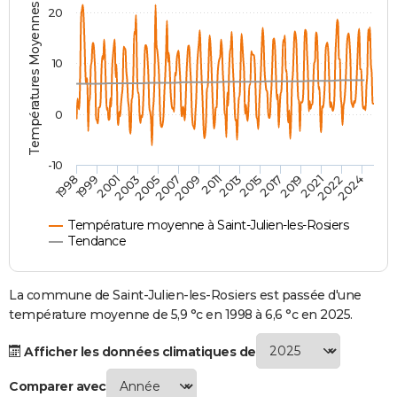
Températures Moyennes ( °C )
20
City break
Voyage de noces
Climat
Destinations
Voyage nature
Forum
+
PHOTO
GUIDES D'ACHAT
10
BONS PLANS
0
CARTE DE VOEUX
Carte Bonne année
Carte Pâques
Carte de Noël
Carte Saint-Valentin
Carte d'anniversaire
DICTIONNAIRE
-10
1998
1999
2001
2003
2005
2007
2009
2011
2013
2015
2017
2019
2021
2022
2024
Biographies
Expressions
Dictionnaire
Citations
Proverbes
PROGRAMME TV
Température moyenne à Saint-Julien-les-Rosiers
COPAINS D'AVANT
Tendance
Se connecter
Collèges
Universités
Service militaire
S'inscrire
Lycées
Primaires
Entreprises
Avis de recherche
AVIS DE DÉCÈS
La commune de Saint-Julien-les-Rosiers est passée d'une
FORUM
température moyenne de 5,9 °c en 1998 à 6,6 °c en 2025.
Lifestyle
Sport
Television
Cinema
Bricolage
Culture
Auto
Voyage
Afficher les données climatiques de
Comparer avec