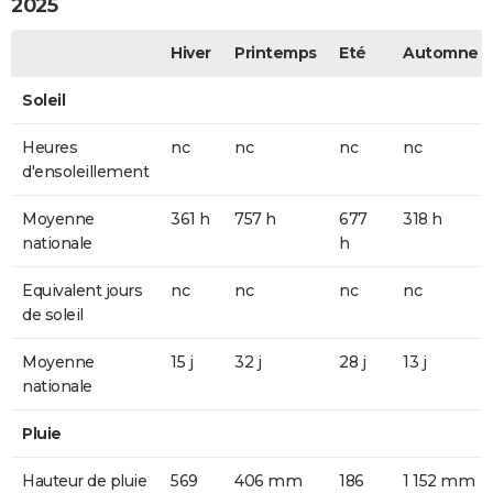
2025
Hiver
Printemps
Eté
Automne
Soleil
Heures
nc
nc
nc
nc
d'ensoleillement
Moyenne
361 h
757 h
677
318 h
nationale
h
Equivalent jours
nc
nc
nc
nc
de soleil
Moyenne
15 j
32 j
28 j
13 j
nationale
Pluie
Hauteur de pluie
569
406 mm
186
1 152 mm