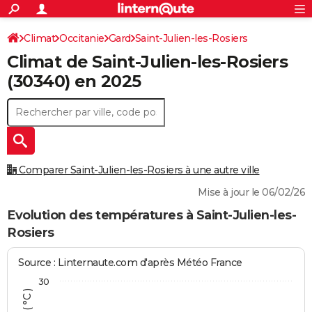
ACTUALITÉS
Connexion
S'inscrire
Climat
Occitanie
Gard
Saint-Julien-les-Rosiers
Rechercher
Société
Education
Villes
Politique
Faits Divers
Monde
+
SPORT
Climat de
Saint-Julien-les-Rosiers
Football
Cyclisme
Forum
Coupe du monde 2026
Tennis
Rugby
CULTURE
(30340) en 2025
TNT
Cinéma
Musique
Programme TV
Streaming
Sorties cinéma
+
FINANCE
Impôts
Immobilier
Banque
Crédit
Retraite
Epargne
Risques naturels par ville
Assurance
AUTO
Réserver un essai
Berlines
Forum auto
Essais
Citadines
SUV
+
HIGH-TECH
Comparer Saint-Julien-les-Rosiers à une autre ville
Meilleur smartphone
Ordinateurs
Guide high-tech
Mobiles
Internet
Jeux vidéo
+
BRICOLAGE
Mise à jour le 06/02/26
Aménagement intérieur
Cuisine
Jardinage
+
Forum
Extérieur
Salle de bains
Rangement
Evolution des températures à Saint-Julien-les-
WEEK-END
Rosiers
Escapades
Expositions
Week-end nature
Guides de France
Patrimoine
Musées
+
LIFESTYLE
Source : Linternaute.com d'après Météo France
Bien-être
Mode
+
Art de vivre
Loisirs
Modes de vie
SANTE
30
Guide de la santé
Médicaments
+
Alimentation
Maladies
Sommeil
VOYAGE