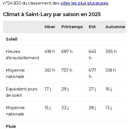
n°24 830 du classement des
villes les plus pluvieuses
.
Climat à Saint-Lary par saison en 2025
Hiver
Printemps
Eté
Automne
Soleil
Heures
418 h
687 h
643
393 h
d'ensoleillement
h
Moyenne
361 h
757 h
677
318 h
nationale
h
Equivalent jours
17 j
29 j
27 j
16 j
de soleil
Moyenne
15 j
32 j
28 j
13 j
nationale
Pluie