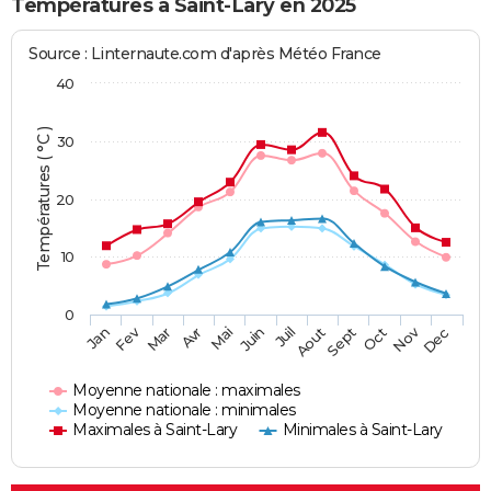
Températures à Saint-Lary en 2025
Source : Linternaute.com d'après Météo France
40
Températures ( °C )
30
20
10
0
Fev
Nov
Jan
Mar
Avr
Mai
Juin
Juil
Aout
Sept
Oct
Dec
Moyenne nationale : maximales
Moyenne nationale : minimales
Maximales à Saint-Lary
Minimales à Saint-Lary