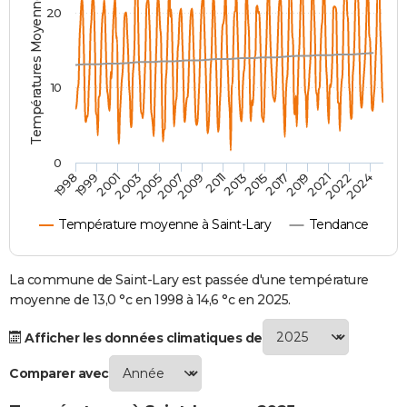
Températures Moyennes ( °C )
20
City break
Voyage de noces
Climat
Destinations
Voyage nature
Forum
+
PHOTO
GUIDES D'ACHAT
10
BONS PLANS
CARTE DE VOEUX
0
Carte Bonne année
Carte Pâques
Carte de Noël
Carte Saint-Valentin
Carte d'anniversaire
DICTIONNAIRE
2007
2021
2009
2022
1998
2011
2024
1999
2013
2001
2015
2003
2017
2005
2019
Biographies
Expressions
Dictionnaire
Citations
Proverbes
PROGRAMME TV
Température moyenne à Saint-Lary
Tendance
COPAINS D'AVANT
Se connecter
Collèges
Universités
Service militaire
S'inscrire
Lycées
Primaires
Entreprises
Avis de recherche
La commune de Saint-Lary est passée d'une température
AVIS DE DÉCÈS
moyenne de 13,0 °c en 1998 à 14,6 °c en 2025.
FORUM
Afficher les données climatiques de
Lifestyle
Sport
Television
Cinema
Bricolage
Culture
Auto
Voyage
Comparer avec