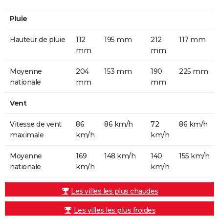
Pluie
Hauteur de pluie
112
195 mm
212
117 mm
mm
mm
Moyenne
204
153 mm
190
225 mm
nationale
mm
mm
Vent
Vitesse de vent
86
86 km/h
72
86 km/h
maximale
km/h
km/h
Moyenne
169
148 km/h
140
155 km/h
nationale
km/h
km/h
Les villes les plus chaudes
Les villes les plus froides