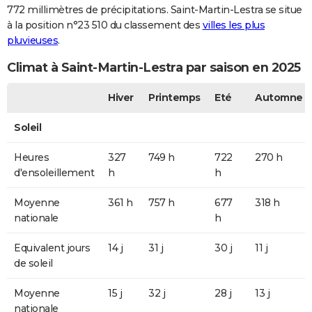
772 millimètres de précipitations. Saint-Martin-Lestra se situe
à la position n°23 510 du classement des
villes les plus
pluvieuses
.
Climat à Saint-Martin-Lestra par saison en 2025
Hiver
Printemps
Eté
Automne
Soleil
Heures
327
749 h
722
270 h
d'ensoleillement
h
h
Moyenne
361 h
757 h
677
318 h
nationale
h
Equivalent jours
14 j
31 j
30 j
11 j
de soleil
Moyenne
15 j
32 j
28 j
13 j
nationale