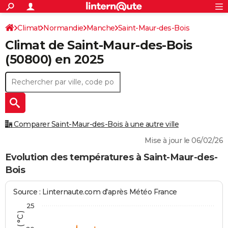
ACTUALITÉS
Connexion
S'inscrire
Climat
Normandie
Manche
Saint-Maur-des-Bois
Rechercher
Société
Education
Villes
Politique
Faits Divers
Monde
+
SPORT
Climat de
Saint-Maur-des-Bois
Football
Cyclisme
Forum
Coupe du monde 2026
Tennis
Rugby
CULTURE
(50800) en 2025
TNT
Cinéma
Musique
Programme TV
Streaming
Sorties cinéma
+
FINANCE
Impôts
Immobilier
Banque
Crédit
Retraite
Epargne
Risques naturels par ville
Assurance
AUTO
Réserver un essai
Berlines
Forum auto
Essais
Citadines
SUV
+
HIGH-TECH
Comparer Saint-Maur-des-Bois à une autre ville
Meilleur smartphone
Ordinateurs
Guide high-tech
Mobiles
Internet
Jeux vidéo
+
BRICOLAGE
Mise à jour le 06/02/26
Aménagement intérieur
Cuisine
Jardinage
+
Forum
Extérieur
Salle de bains
Rangement
Evolution des températures à Saint-Maur-des-
WEEK-END
Bois
Escapades
Expositions
Week-end nature
Guides de France
Patrimoine
Musées
+
LIFESTYLE
Source : Linternaute.com d'après Météo France
Bien-être
Mode
+
Art de vivre
Loisirs
Modes de vie
SANTE
25
Guide de la santé
Médicaments
+
Alimentation
Maladies
Sommeil
VOYAGE