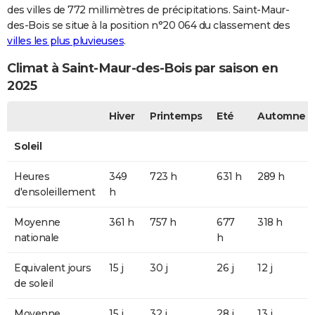
des villes de 772 millimètres de précipitations. Saint-Maur-
des-Bois se situe à la position n°20 064 du classement des
villes les plus pluvieuses
.
Climat à Saint-Maur-des-Bois par saison en
2025
Hiver
Printemps
Eté
Automne
Soleil
Heures
349
723 h
631 h
289 h
d'ensoleillement
h
Moyenne
361 h
757 h
677
318 h
nationale
h
Equivalent jours
15 j
30 j
26 j
12 j
de soleil
Moyenne
15 j
32 j
28 j
13 j