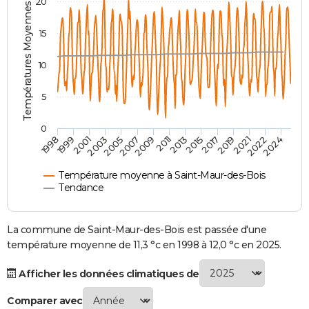
Températures Moyennes ( °C )
20
City break
Voyage de noces
Climat
Destinations
Voyage nature
Forum
+
PHOTO
15
GUIDES D'ACHAT
10
BONS PLANS
5
CARTE DE VOEUX
Carte Bonne année
Carte Pâques
Carte de Noël
Carte Saint-Valentin
Carte d'anniversaire
DICTIONNAIRE
0
2007
2021
2009
2022
1998
2011
2024
1999
2013
2001
2015
2003
2017
2005
2019
Biographies
Expressions
Dictionnaire
Citations
Proverbes
PROGRAMME TV
Température moyenne à Saint-Maur-des-Bois
COPAINS D'AVANT
Tendance
Se connecter
Collèges
Universités
Service militaire
S'inscrire
Lycées
Primaires
Entreprises
Avis de recherche
AVIS DE DÉCÈS
La commune de Saint-Maur-des-Bois est passée d'une
FORUM
température moyenne de 11,3 °c en 1998 à 12,0 °c en 2025.
Lifestyle
Sport
Television
Cinema
Bricolage
Culture
Auto
Voyage
Afficher les données climatiques de
Comparer avec