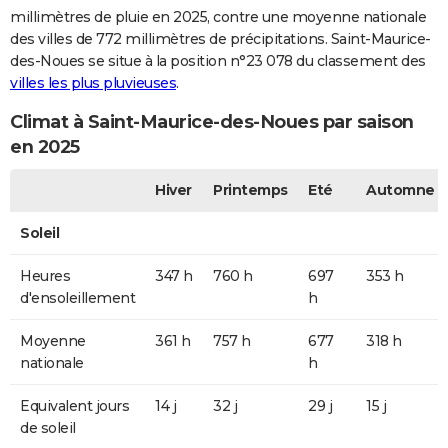
millimètres de pluie en 2025, contre une moyenne nationale
des villes de 772 millimètres de précipitations. Saint-Maurice-
des-Noues se situe à la position n°23 078 du classement des
villes les plus pluvieuses
.
Climat à Saint-Maurice-des-Noues par saison
en 2025
Hiver
Printemps
Eté
Automne
Soleil
Heures
347 h
760 h
697
353 h
d'ensoleillement
h
Moyenne
361 h
757 h
677
318 h
nationale
h
Equivalent jours
14 j
32 j
29 j
15 j
de soleil