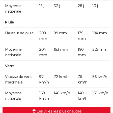
Moyenne
15 j
32 j
28 j
13 j
nationale
Pluie
Hauteur de pluie
208
99 mm
139
194 mm
mm
mm
Moyenne
204
153 mm
190
225 mm
nationale
mm
mm
Vent
Vitesse de vent
97
72 km/h
76
86 km/h
maximale
km/h
km/h
Moyenne
169
148 km/h
140
155 km/h
nationale
km/h
km/h
Les villes les plus chaudes