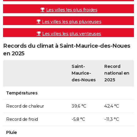
Les villes les plus froides
Les villes les plus pluvieuses
Les villes les plus venteuses
Records du climat à Saint-Maurice-des-Noues
en 2025
Saint-
Record
Maurice-
national en
des-Noues
2025
Températures
Record de chaleur
39,6 °C
42,4 °C
Record de froid
-5,8 °C
-11,3 °C
Pluie