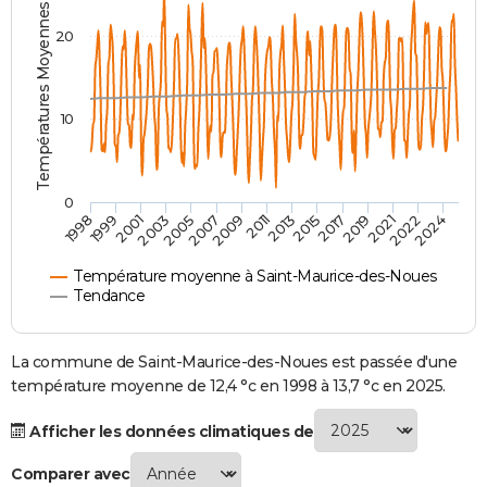
Températures Moyennes ( °C )
City break
Voyage de noces
Climat
Destinations
Voyage nature
Forum
+
PHOTO
20
GUIDES D'ACHAT
BONS PLANS
10
CARTE DE VOEUX
Carte Bonne année
Carte Pâques
Carte de Noël
Carte Saint-Valentin
Carte d'anniversaire
DICTIONNAIRE
0
2007
2021
2009
2022
1998
2011
2024
1999
2013
2001
2015
2003
2017
2005
2019
Biographies
Expressions
Dictionnaire
Citations
Proverbes
PROGRAMME TV
Température moyenne à Saint-Maurice-des-Noues
COPAINS D'AVANT
Tendance
Se connecter
Collèges
Universités
Service militaire
S'inscrire
Lycées
Primaires
Entreprises
Avis de recherche
AVIS DE DÉCÈS
La commune de Saint-Maurice-des-Noues est passée d'une
FORUM
température moyenne de 12,4 °c en 1998 à 13,7 °c en 2025.
Lifestyle
Sport
Television
Cinema
Bricolage
Culture
Auto
Voyage
Afficher les données climatiques de
Comparer avec