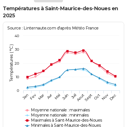
Températures à Saint-Maurice-des-Noues en
2025
Source : Linternaute.com d'après Météo France
40
Températures ( °C )
30
20
10
0
Fev
Nov
Jan
Mar
Avr
Mai
Juin
Juil
Aout
Sept
Oct
Dec
Moyenne nationale : maximales
Moyenne nationale : minimales
Maximales à Saint-Maurice-des-Noues
Minimales à Saint-Maurice-des-Noues