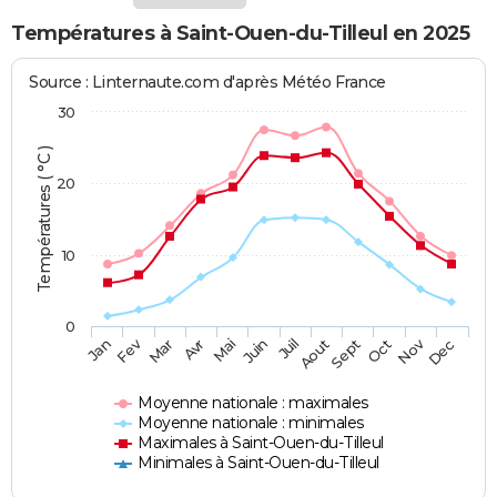
Températures à Saint-Ouen-du-Tilleul en 2025
Source : Linternaute.com d'après Météo France
30
Températures ( °C )
20
10
0
Fev
Nov
Jan
Mar
Avr
Mai
Juin
Juil
Aout
Sept
Oct
Dec
Moyenne nationale : maximales
Moyenne nationale : minimales
Maximales à Saint-Ouen-du-Tilleul
Minimales à Saint-Ouen-du-Tilleul