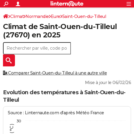
ACTUALITÉS
Connexion
S'inscrire
Climat
Normandie
Eure
Saint-Ouen-du-Tilleul
Rechercher
Société
Education
Villes
Politique
Faits Divers
Monde
+
SPORT
Climat de
Saint-Ouen-du-Tilleul
Football
Cyclisme
Forum
Coupe du monde 2026
Tennis
Rugby
CULTURE
(27670) en 2025
TNT
Cinéma
Musique
Programme TV
Streaming
Sorties cinéma
+
FINANCE
Impôts
Immobilier
Banque
Crédit
Retraite
Epargne
Risques naturels par ville
Assurance
AUTO
Réserver un essai
Berlines
Forum auto
Essais
Citadines
SUV
+
HIGH-TECH
Comparer Saint-Ouen-du-Tilleul à une autre ville
Meilleur smartphone
Ordinateurs
Guide high-tech
Mobiles
Internet
Jeux vidéo
+
BRICOLAGE
Mise à jour le 06/02/26
Aménagement intérieur
Cuisine
Jardinage
+
Forum
Extérieur
Salle de bains
Rangement
Evolution des températures à Saint-Ouen-du-
WEEK-END
Tilleul
Escapades
Expositions
Week-end nature
Guides de France
Patrimoine
Musées
+
LIFESTYLE
Source : Linternaute.com d'après Météo France
Bien-être
Mode
+
Art de vivre
Loisirs
Modes de vie
SANTE
30
Guide de la santé
Médicaments
+
Alimentation
Maladies
Sommeil
VOYAGE