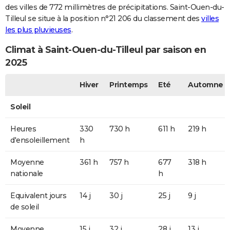
des villes de 772 millimètres de précipitations. Saint-Ouen-du-
Tilleul se situe à la position n°21 206 du classement des
villes
les plus pluvieuses
.
Climat à Saint-Ouen-du-Tilleul par saison en
2025
Hiver
Printemps
Eté
Automne
Soleil
Heures
330
730 h
611 h
219 h
d'ensoleillement
h
Moyenne
361 h
757 h
677
318 h
nationale
h
Equivalent jours
14 j
30 j
25 j
9 j
de soleil
Moyenne
15 j
32 j
28 j
13 j