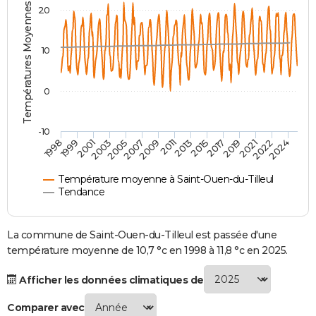
Températures Moyennes ( °C )
20
City break
Voyage de noces
Climat
Destinations
Voyage nature
Forum
+
PHOTO
GUIDES D'ACHAT
10
BONS PLANS
0
CARTE DE VOEUX
Carte Bonne année
Carte Pâques
Carte de Noël
Carte Saint-Valentin
Carte d'anniversaire
DICTIONNAIRE
-10
1998
1999
2001
2003
2005
2007
2009
2011
2013
2015
2017
2019
2021
2022
2024
Biographies
Expressions
Dictionnaire
Citations
Proverbes
PROGRAMME TV
Température moyenne à Saint-Ouen-du-Tilleul
COPAINS D'AVANT
Tendance
Se connecter
Collèges
Universités
Service militaire
S'inscrire
Lycées
Primaires
Entreprises
Avis de recherche
AVIS DE DÉCÈS
La commune de Saint-Ouen-du-Tilleul est passée d'une
FORUM
température moyenne de 10,7 °c en 1998 à 11,8 °c en 2025.
Lifestyle
Sport
Television
Cinema
Bricolage
Culture
Auto
Voyage
Afficher les données climatiques de
Comparer avec