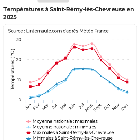
Températures à Saint-Rémy-lès-Chevreuse en
2025
Source : Linternaute.com d'après Météo France
30
Températures ( °C )
20
10
0
Fev
Nov
Jan
Mar
Avr
Mai
Juin
Juil
Aout
Sept
Oct
Dec
Moyenne nationale : maximales
Moyenne nationale : minimales
Maximales à Saint-Rémy-lès-Chevreuse
Minimales à Saint-Rémy-lès-Chevreuse