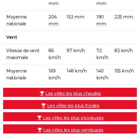
mm
mm
Moyenne
204
153 mm
190
225 mm
nationale
mm
mm
Vent
Vitesse de vent
86
97 km/h
72
83 km/h
maximale
km/h
km/h
Moyenne
169
148 km/h
140
155 km/h
nationale
km/h
km/h
Les villes les plus chaudes
Les villes les plus froides
Les villes les plus pluvieuses
Les villes les plus venteuses