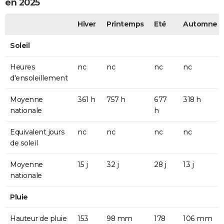
en 2025
Hiver
Printemps
Eté
Automne
Soleil
Heures
nc
nc
nc
nc
d'ensoleillement
Moyenne
361 h
757 h
677
318 h
nationale
h
Equivalent jours
nc
nc
nc
nc
de soleil
Moyenne
15 j
32 j
28 j
13 j
nationale
Pluie
Hauteur de pluie
153
98 mm
178
106 mm