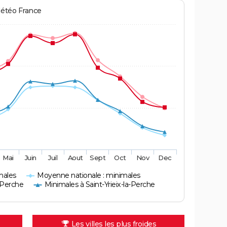
Météo France
Mai
Juin
Juil
Aout
Sept
Oct
Nov
Dec
males
Moyenne nationale : minimales
a-Perche
Minimales à Saint-Yrieix-la-Perche
Les villes les plus froides