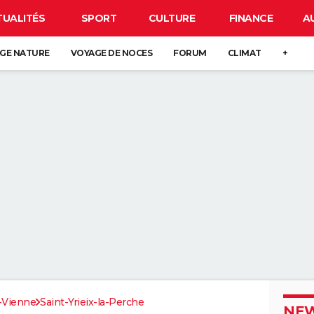
TUALITÉS
SPORT
CULTURE
FINANCE
A
GE NATURE
VOYAGE DE NOCES
FORUM
CLIMAT
+
-Vienne
Saint-Yrieix-la-Perche
NEW