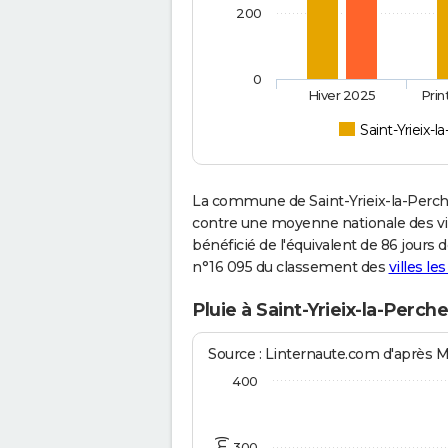
200
0
Hiver 2025
Pri
Saint-Yrieix-l
La commune de Saint-Yrieix-la-Perch
contre une moyenne nationale des vill
bénéficié de l'équivalent de 86 jours 
n°16 095 du classement des
villes le
Pluie à Saint-Yrieix-la-Perch
Source : Linternaute.com d'après 
400
300