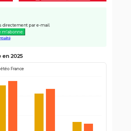
 directement par e-mail.
e m'abonne
tialité
he en 2025
Météo France