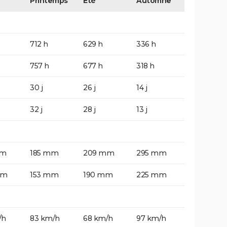
Printemps
Eté
Automne
712 h
629 h
336 h
757 h
677 h
318 h
30 j
26 j
14 j
32 j
28 j
13 j
mm
185 mm
209 mm
295 mm
mm
153 mm
190 mm
225 mm
/h
83 km/h
68 km/h
97 km/h