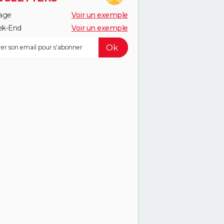
age
Voir un exemple
k-End
Voir un exemple