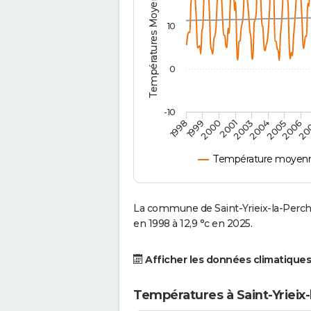
Températures Moyennes ( °C )
10
0
-10
2001
2004
1998
2006
2000
2003
2005
1999
20
Température moyenne 
La commune de Saint-Yrieix-la-Perch
en 1998 à 12,9 °c en 2025.
Afficher les données climatiques
Températures à Saint-Yrieix