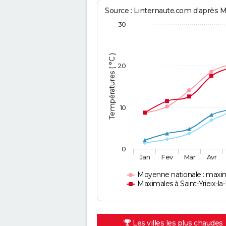
Source : Linternaute.com d'après 
30
Températures ( °C )
20
10
0
Jan
Fev
Mar
Avr
Moyenne nationale : maxi
Maximales à Saint-Yrieix-l
Les villes les plus chaudes