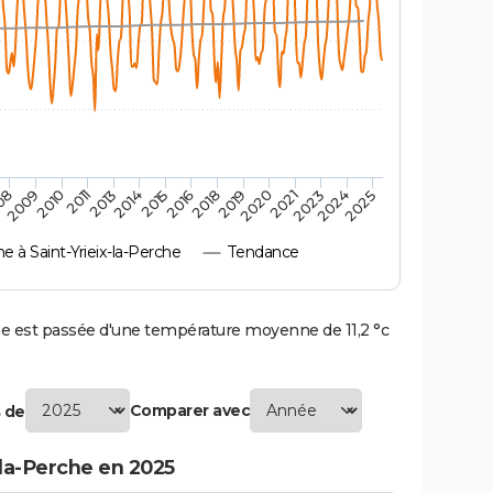
2010
2019
2013
2021
2015
2024
2009
2018
2011
2020
2014
2023
08
2016
2025
à Saint-Yrieix-la-Perche
Tendance
e est passée d'une température moyenne de 11,2 °c
Comparer avec
 de
-la-Perche en 2025