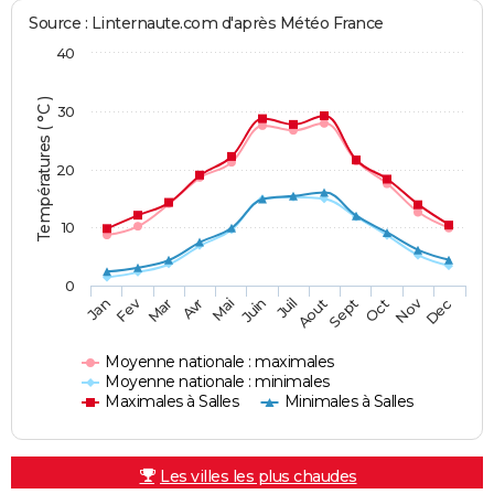
Source : Linternaute.com d'après Météo France
40
Températures ( °C )
30
20
10
0
Fev
Nov
Jan
Mar
Avr
Mai
Juin
Juil
Aout
Sept
Oct
Dec
Moyenne nationale : maximales
Moyenne nationale : minimales
Maximales à Salles
Minimales à Salles
Les villes les plus chaudes