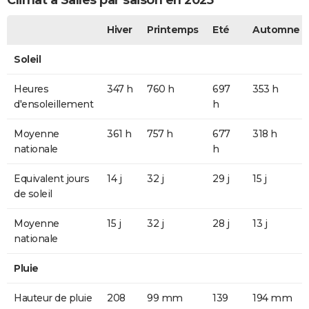
Climat à Salles par saison en 2025
Hiver
Printemps
Eté
Automne
Soleil
Heures
347 h
760 h
697
353 h
d'ensoleillement
h
Moyenne
361 h
757 h
677
318 h
nationale
h
Equivalent jours
14 j
32 j
29 j
15 j
de soleil
Moyenne
15 j
32 j
28 j
13 j
nationale
Pluie
Hauteur de pluie
208
99 mm
139
194 mm