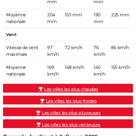
mm
mm
Moyenne
204
153 mm
190
225 mm
nationale
mm
mm
Vent
Vitesse de vent
97
72 km/h
76
86 km/h
maximale
km/h
km/h
Moyenne
169
148 km/h
140
155 km/h
nationale
km/h
km/h
Les villes les plus chaudes
Les villes les plus froides
Les villes les plus pluvieuses
Les villes les plus venteuses