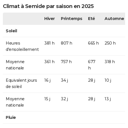
Climat à Semide par saison en 2025
Hiver
Printemps
Eté
Automne
Soleil
Heures
381 h
807 h
665 h
250 h
d'ensoleillement
Moyenne
361 h
757 h
677
318 h
nationale
h
Equivalent jours
16 j
34 j
28 j
10 j
de soleil
Moyenne
15 j
32 j
28 j
13 j
nationale
Pluie