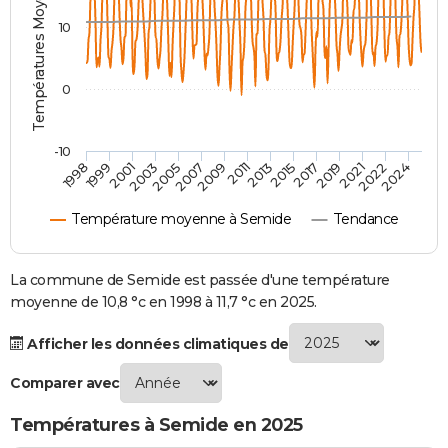
Températures Moyennes ( °C )
City break
Voyage de noces
Climat
Destinations
Voyage nature
Forum
+
PHOTO
10
GUIDES D'ACHAT
0
BONS PLANS
CARTE DE VOEUX
-10
1998
1999
2001
2003
2005
2007
2009
2011
2013
2015
2017
2019
2021
2022
2024
Carte Bonne année
Carte Pâques
Carte de Noël
Carte Saint-Valentin
Carte d'anniversaire
DICTIONNAIRE
Température moyenne à Semide
Tendance
Biographies
Expressions
Dictionnaire
Citations
Proverbes
PROGRAMME TV
COPAINS D'AVANT
La commune de Semide est passée d'une température
moyenne de 10,8 °c en 1998 à 11,7 °c en 2025.
Se connecter
Collèges
Universités
Service militaire
S'inscrire
Lycées
Primaires
Entreprises
Avis de recherche
AVIS DE DÉCÈS
Afficher les données climatiques de
FORUM
Comparer avec
Lifestyle
Sport
Television
Cinema
Bricolage
Culture
Auto
Voyage
Températures à Semide en 2025