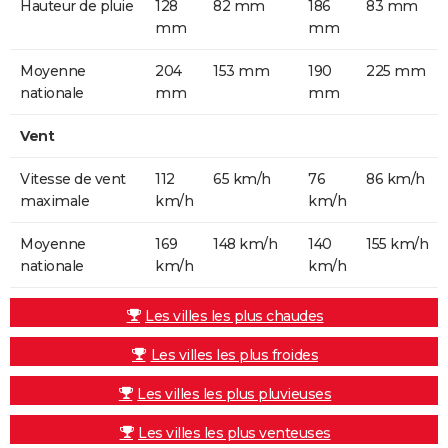
Hauteur de pluie
128
82 mm
186
83 mm
mm
mm
Moyenne
204
153 mm
190
225 mm
nationale
mm
mm
Vent
Vitesse de vent
112
65 km/h
76
86 km/h
maximale
km/h
km/h
Moyenne
169
148 km/h
140
155 km/h
nationale
km/h
km/h
Les villes les plus chaudes
Les villes les plus froides
Les villes les plus pluvieuses
Les villes les plus venteuses