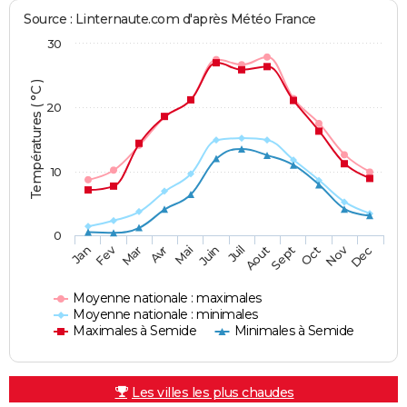
Source : Linternaute.com d'après Météo France
30
Températures ( °C )
20
10
0
Fev
Nov
Jan
Mar
Avr
Mai
Juin
Juil
Aout
Sept
Oct
Dec
Moyenne nationale : maximales
Moyenne nationale : minimales
Maximales à Semide
Minimales à Semide
Les villes les plus chaudes