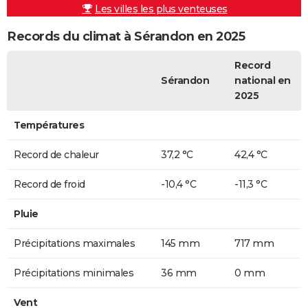
Les villes les plus venteuses
Records du climat à Sérandon en 2025
Record
Sérandon
national en
2025
Températures
Record de chaleur
37,2 °C
42,4 °C
Record de froid
-10,4 °C
-11,3 °C
Pluie
Précipitations maximales
145 mm
717 mm
Précipitations minimales
36 mm
0 mm
Vent