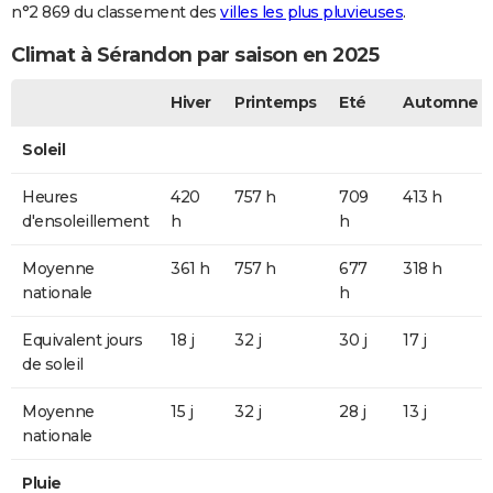
n°2 869 du classement des
villes les plus pluvieuses
.
Climat à Sérandon par saison en 2025
Hiver
Printemps
Eté
Automne
Soleil
Heures
420
757 h
709
413 h
d'ensoleillement
h
h
Moyenne
361 h
757 h
677
318 h
nationale
h
Equivalent jours
18 j
32 j
30 j
17 j
de soleil
Moyenne
15 j
32 j
28 j
13 j
nationale
Pluie