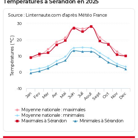
Températures à Sérandon en 2025
Source : Linternaute.com d'après Météo France
30
Températures ( °C )
20
10
0
-10
Fev
Nov
Jan
Mar
Avr
Mai
Juin
Juil
Aout
Sept
Oct
Dec
Moyenne nationale : maximales
Moyenne nationale : minimales
Maximales à Sérandon
Minimales à Sérandon