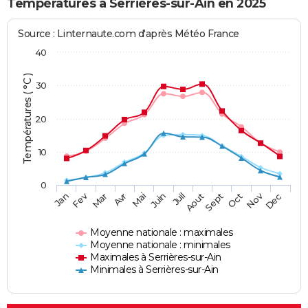
Températures à Serrières-sur-Ain en 2025
Source : Linternaute.com d'après Météo France
40
Températures ( °C )
30
20
10
0
Fev
Nov
Jan
Mar
Avr
Mai
Juin
Juil
Aout
Sept
Oct
Dec
Moyenne nationale : maximales
Moyenne nationale : minimales
Maximales à Serrières-sur-Ain
Minimales à Serrières-sur-Ain