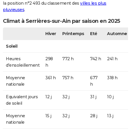
la position n°2 493 du classement des
villes les plus
pluvieuses
.
Climat à Serrières-sur-Ain par saison en 2025
Hiver
Printemps
Eté
Automne
Soleil
Heures
298
772 h
742 h
241 h
d'ensoleillement
h
Moyenne
361 h
757 h
677
318 h
nationale
h
Equivalent jours
12 j
32 j
31 j
10 j
de soleil
Moyenne
15 j
32 j
28 j
13 j
nationale