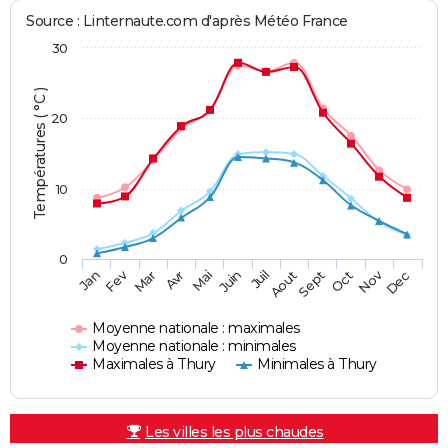
Source : Linternaute.com d'après Météo France
30
Températures ( °C )
20
10
0
Fev
Nov
Jan
Mar
Avr
Mai
Juin
Juil
Aout
Sept
Oct
Dec
Moyenne nationale : maximales
Moyenne nationale : minimales
Maximales à Thury
Minimales à Thury
Les villes les plus chaudes