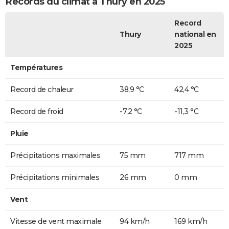
Records du climat à Thury en 2025
Record
Thury
national en
2025
Températures
Record de chaleur
38,9 °C
42,4 °C
Record de froid
-7,2 °C
-11,3 °C
Pluie
Précipitations maximales
75 mm
717 mm
Précipitations minimales
26 mm
0 mm
Vent
Vitesse de vent maximale
94 km/h
169 km/h