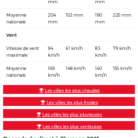
mm
mm
Moyenne
204
153 mm
190
225 mm
nationale
mm
mm
Vent
Vitesse de vent
94
61 km/h
83
79 km/h
maximale
km/h
km/h
Moyenne
169
148 km/h
140
155 km/h
nationale
km/h
km/h
Les villes les plus chaudes
Les villes les plus froides
Les villes les plus pluvieuses
Les villes les plus venteuses