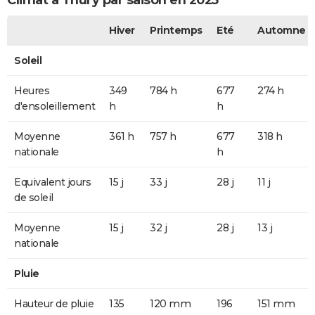
Climat à Thury par saison en 2025
Hiver
Printemps
Eté
Automne
Soleil
Heures
349
784 h
677
274 h
d'ensoleillement
h
h
Moyenne
361 h
757 h
677
318 h
nationale
h
Equivalent jours
15 j
33 j
28 j
11 j
de soleil
Moyenne
15 j
32 j
28 j
13 j
nationale
Pluie
Hauteur de pluie
135
120 mm
196
151 mm