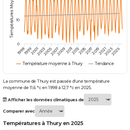
Températures Moyennes ( °C )
City break
Voyage de noces
Climat
Destinations
Voyage nature
Forum
+
PHOTO
GUIDES D'ACHAT
10
BONS PLANS
CARTE DE VOEUX
0
2021
2023
2025
1998
1999
2001
2003
2005
2007
2009
2011
2013
2015
2017
2019
Carte Bonne année
Carte Pâques
Carte de Noël
Carte Saint-Valentin
Carte d'anniversaire
DICTIONNAIRE
Température moyenne à Thury
Tendance
Biographies
Expressions
Dictionnaire
Citations
Proverbes
PROGRAMME TV
COPAINS D'AVANT
La commune de Thury est passée d'une température
moyenne de 11,6 °c en 1998 à 12,7 °c en 2025.
Se connecter
Collèges
Universités
Service militaire
S'inscrire
Lycées
Primaires
Entreprises
Avis de recherche
AVIS DE DÉCÈS
Afficher les données climatiques de
FORUM
Comparer avec
Lifestyle
Sport
Television
Cinema
Bricolage
Culture
Auto
Voyage
Températures à Thury en 2025