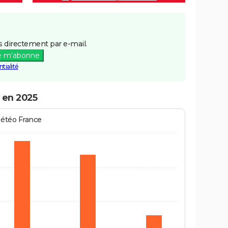
 directement par e-mail.
e m'abonne
tialité
 en 2025
Météo France