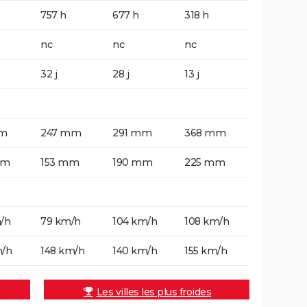
757 h
677 h
318 h
nc
nc
nc
32 j
28 j
13 j
mm
247 mm
291 mm
368 mm
mm
153 mm
190 mm
225 mm
/h
79 km/h
104 km/h
108 km/h
m/h
148 km/h
140 km/h
155 km/h
Les villes les plus froides