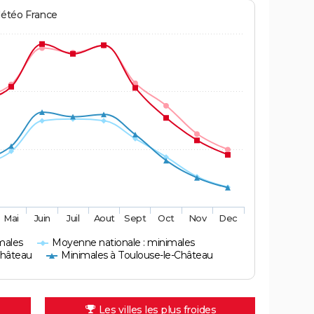
Météo France
Mai
Juin
Juil
Aout
Sept
Oct
Nov
Dec
males
Moyenne nationale : minimales
Château
Minimales à Toulouse-le-Château
Les villes les plus froides