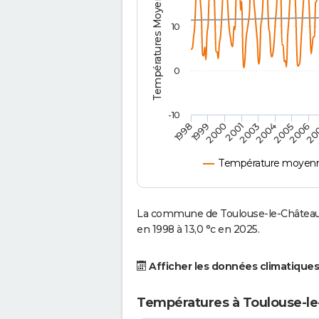
Températures Moyennes ( °C )
10
0
-10
2001
2004
1998
2006
2000
2003
2005
1999
20
Température moyenne
La commune de Toulouse-le-Château 
en 1998 à 13,0 °c en 2025.
Afficher les données climatiques
Températures à Toulouse-le