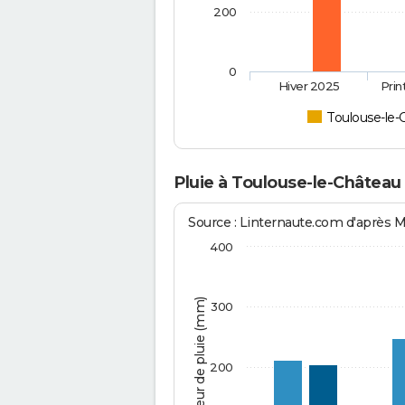
200
0
Hiver 2025
Pri
Toulouse-le-
Pluie à Toulouse-le-Château
Source : Linternaute.com d'après 
400
Hauteur de pluie (mm)
300
200