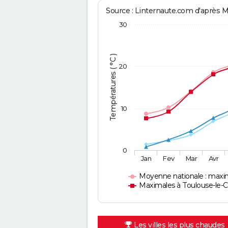
Source : Linternaute.com d'après 
30
Températures ( °C )
20
10
0
Jan
Fev
Mar
Avr
Moyenne nationale : maxi
Maximales à Toulouse-le-
Les villes les plus chaudes