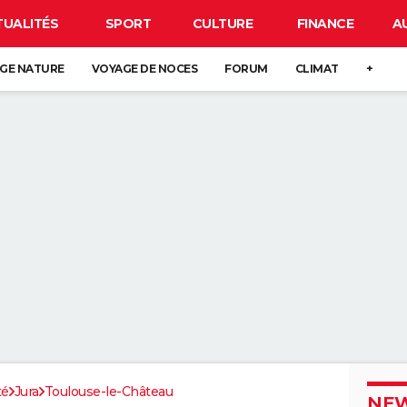
TUALITÉS
SPORT
CULTURE
FINANCE
A
GE NATURE
VOYAGE DE NOCES
FORUM
CLIMAT
+
té
Jura
Toulouse-le-Château
NEW