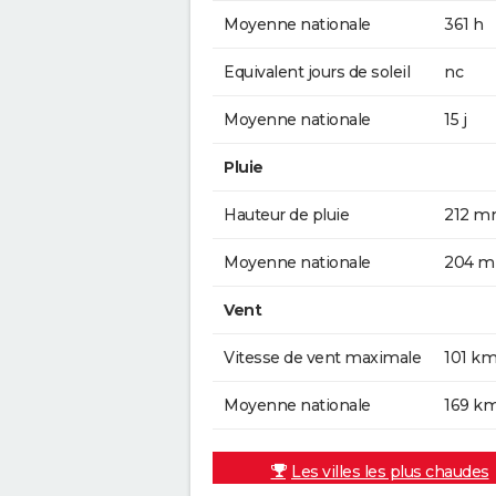
Moyenne nationale
361 h
Equivalent jours de soleil
nc
Moyenne nationale
15 j
Pluie
Hauteur de pluie
212 
Moyenne nationale
204 
Vent
Vitesse de vent maximale
101 km
Moyenne nationale
169 k
Les villes les plus chaudes