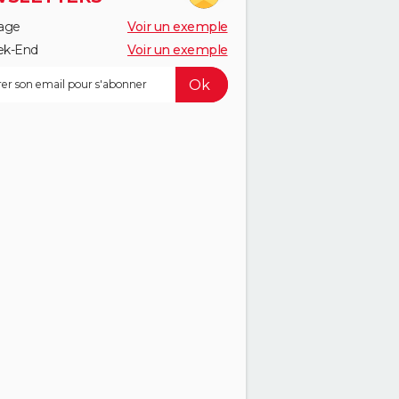
age
Voir un exemple
k-End
Voir un exemple