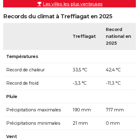
Les villes les plus venteuses
Records du climat à Treffiagat en 2025
Record
Treffiagat
national en
2025
Températures
Record de chaleur
33,5 °C
42,4 °C
Record de froid
-3,3 °C
-11,3 °C
Pluie
Précipitations maximales
190 mm
717 mm
Précipitations minimales
21 mm
0 mm
Vent