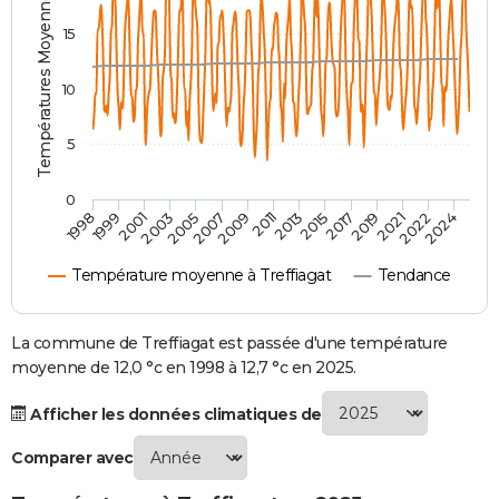
Températures Moyennes ( °C )
City break
Voyage de noces
Climat
Destinations
Voyage nature
Forum
+
PHOTO
15
GUIDES D'ACHAT
10
BONS PLANS
5
CARTE DE VOEUX
0
Carte Bonne année
Carte Pâques
Carte de Noël
Carte Saint-Valentin
Carte d'anniversaire
DICTIONNAIRE
2007
2021
2009
2022
1998
2011
2024
1999
2013
2001
2015
2003
2017
2005
2019
Biographies
Expressions
Dictionnaire
Citations
Proverbes
PROGRAMME TV
Température moyenne à Treffiagat
Tendance
COPAINS D'AVANT
Se connecter
Collèges
Universités
Service militaire
S'inscrire
Lycées
Primaires
Entreprises
Avis de recherche
La commune de Treffiagat est passée d'une température
AVIS DE DÉCÈS
moyenne de 12,0 °c en 1998 à 12,7 °c en 2025.
FORUM
Afficher les données climatiques de
Lifestyle
Sport
Television
Cinema
Bricolage
Culture
Auto
Voyage
Comparer avec