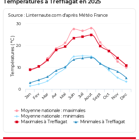
Températures à Treffiagat en 2025
Source : Linternaute.com d'après Météo France
30
Températures ( °C )
20
10
0
Fev
Nov
Jan
Mar
Avr
Mai
Juin
Juil
Aout
Sept
Oct
Dec
Moyenne nationale : maximales
Moyenne nationale : minimales
Maximales à Treffiagat
Minimales à Treffiagat