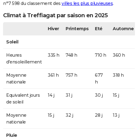
n°7 598 du classement des
villes les plus pluvieuses
.
Climat à Treffiagat par saison en 2025
Hiver
Printemps
Eté
Automne
Soleil
Heures
335 h
748 h
710 h
360 h
d'ensoleillement
Moyenne
361 h
757 h
677
318 h
nationale
h
Equivalent jours
14 j
31 j
30 j
15 j
de soleil
Moyenne
15 j
32 j
28 j
13 j
nationale
Pluie