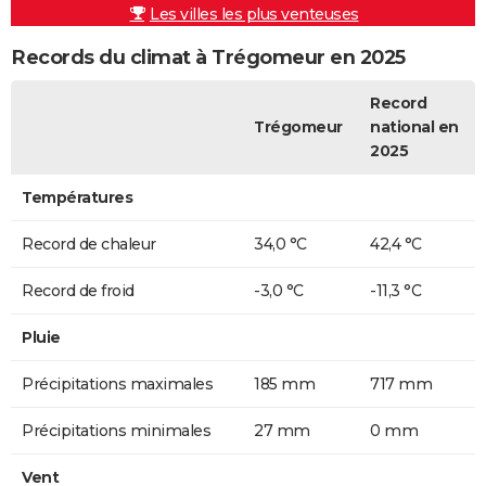
Les villes les plus venteuses
Records du climat à Trégomeur en 2025
Record
Trégomeur
national en
2025
Températures
Record de chaleur
34,0 °C
42,4 °C
Record de froid
-3,0 °C
-11,3 °C
Pluie
Précipitations maximales
185 mm
717 mm
Précipitations minimales
27 mm
0 mm
Vent