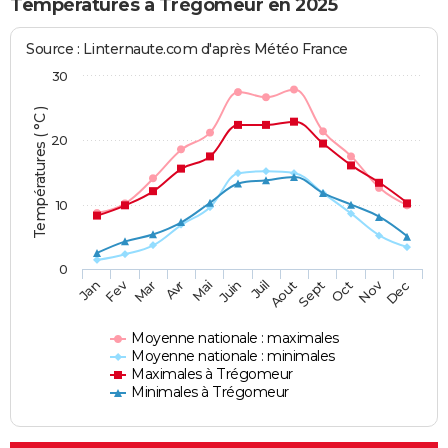
Températures à Trégomeur en 2025
Source : Linternaute.com d'après Météo France
30
Températures ( °C )
20
10
0
Fev
Nov
Jan
Mar
Avr
Mai
Juin
Juil
Aout
Sept
Oct
Dec
Moyenne nationale : maximales
Moyenne nationale : minimales
Maximales à Trégomeur
Minimales à Trégomeur