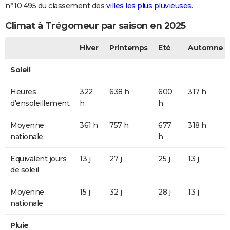
n°10 495 du classement des
villes les plus pluvieuses
.
Climat à Trégomeur par saison en 2025
Hiver
Printemps
Eté
Automne
Soleil
Heures
322
638 h
600
317 h
d'ensoleillement
h
h
Moyenne
361 h
757 h
677
318 h
nationale
h
Equivalent jours
13 j
27 j
25 j
13 j
de soleil
Moyenne
15 j
32 j
28 j
13 j
nationale
Pluie