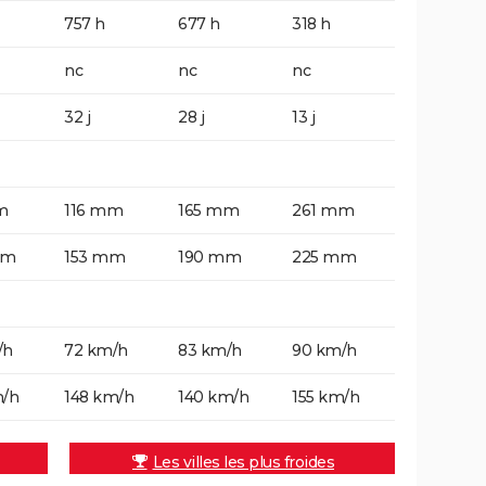
757 h
677 h
318 h
nc
nc
nc
32 j
28 j
13 j
m
116 mm
165 mm
261 mm
mm
153 mm
190 mm
225 mm
/h
72 km/h
83 km/h
90 km/h
m/h
148 km/h
140 km/h
155 km/h
Les villes les plus froides