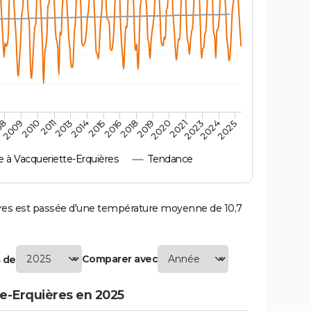
2010
2019
2011
2020
2013
2021
2014
2023
2015
2024
08
2016
2025
2009
2018
à Vacqueriette-Erquières
Tendance
es est passée d'une température moyenne de 10,7
Comparer avec
 de
e-Erquières en 2025