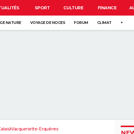
TUALITÉS
SPORT
CULTURE
FINANCE
A
GE NATURE
VOYAGE DE NOCES
FORUM
CLIMAT
+
alais
Vacqueriette-Erquières
NEW