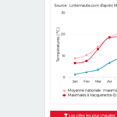
Source : Linternaute.com d'après 
30
Températures ( °C )
20
10
0
Jan
Fev
Mar
Avr
Moyenne nationale : maxima
Maximales à Vacqueriette-Er
Les villes les plus chaudes