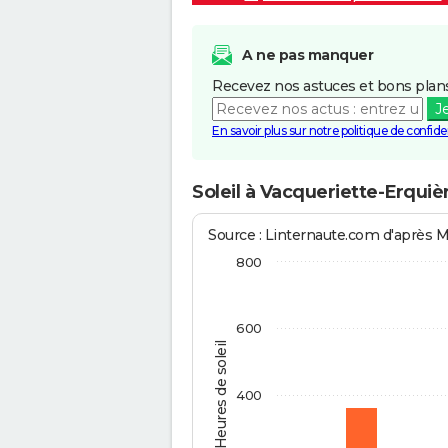
A ne pas manquer
Recevez nos astuces et bons plans
J
En savoir plus sur notre politique de confiden
Soleil à Vacqueriette-Erquiè
Source : Linternaute.com d'après 
800
600
Heures de soleil
400