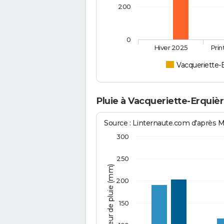
200
0
Hiver 2025
Pri
Vacqueriette-
Pluie à Vacqueriette-Erquiè
Source : Linternaute.com d'après 
300
250
Hauteur de pluie (mm)
200
150