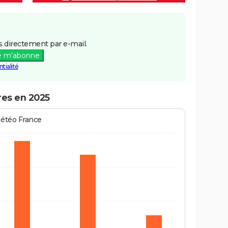
 directement par e-mail.
e m'abonne
tialité
res en 2025
Météo France