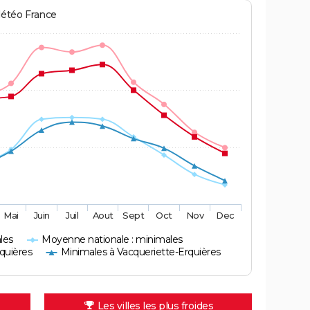
Météo France
Mai
Juin
Juil
Aout
Sept
Oct
Nov
Dec
les
Moyenne nationale : minimales
quières
Minimales à Vacqueriette-Erquières
Les villes les plus froides