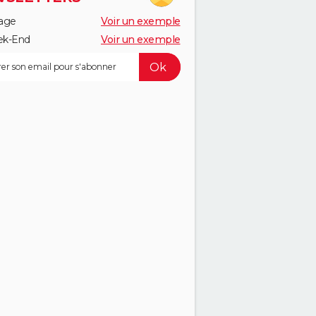
age
Voir un exemple
k-End
Voir un exemple