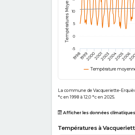
Températures Moyennes ( °C )
10
5
0
-5
2001
2003
2004
2005
1998
2006
1999
20
2000
Température moyenne 
La commune de Vacqueriette-Erquièr
°c en 1998 à 12,0 °c en 2025.
Afficher les données climatiques
Températures à Vacqueriett