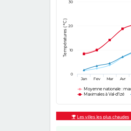
30
Températures ( °C )
20
10
0
Jan
Fev
Mar
Avr
Moyenne nationale : ma
Maximales à Val-d'Izé
Les villes les plus chaudes