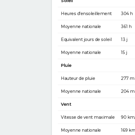
Soleil
Heures d'ensoleillement
304 h
Moyenne nationale
361 h
Equivalent jours de soleil
13 j
Moyenne nationale
15 j
Pluie
Hauteur de pluie
277 
Moyenne nationale
204 
Vent
Vitesse de vent maximale
90 km
Moyenne nationale
169 k