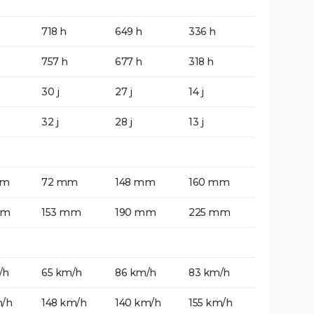
718 h
649 h
336 h
757 h
677 h
318 h
30 j
27 j
14 j
32 j
28 j
13 j
mm
72 mm
148 mm
160 mm
mm
153 mm
190 mm
225 mm
/h
65 km/h
86 km/h
83 km/h
m/h
148 km/h
140 km/h
155 km/h