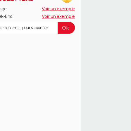
age
Voir un exemple
k-End
Voir un exemple