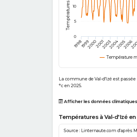
10
5
0
2001
2003
2004
2005
1998
2006
1999
20
2000
Température m
La commune de Val-d'Izé est passée 
°c en 2025.
Afficher les données climatiques
Températures à Val-d'Izé en
Source : Linternaute.com d'après 