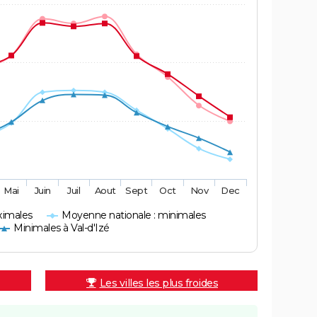
Mai
Juin
Juil
Aout
Sept
Oct
Nov
Dec
ximales
Moyenne nationale : minimales
Minimales à Val-d'Izé
Les villes les plus froides