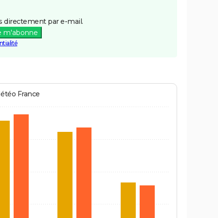
 directement par e-mail.
e m'abonne
tialité
Météo France