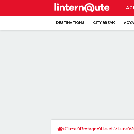
AC
DESTINATIONS
CITY BREAK
VOYA
Climat
Bretagne
Ille-et-Vilaine
Va