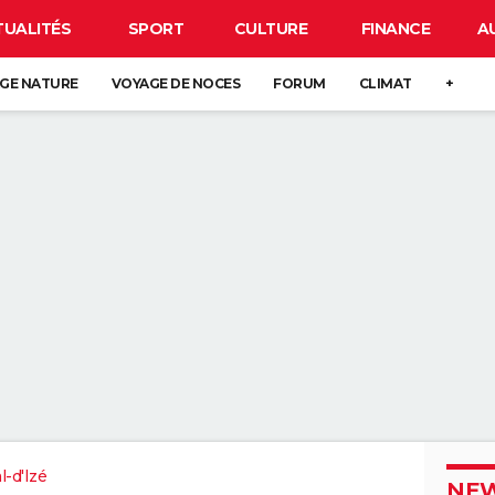
TUALITÉS
SPORT
CULTURE
FINANCE
A
GE NATURE
VOYAGE DE NOCES
FORUM
CLIMAT
+
l-d'Izé
NEW