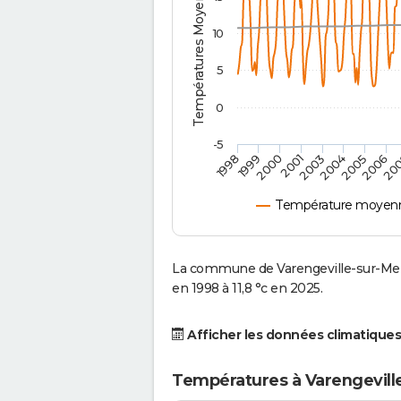
Températures Moyennes ( °C )
10
5
0
-5
2001
2003
2004
2005
1998
2006
1999
20
2000
Température moyenne
La commune de Varengeville-sur-Mer
en 1998 à 11,8 °c en 2025.
Afficher les données climatiques
Températures à Varengevill