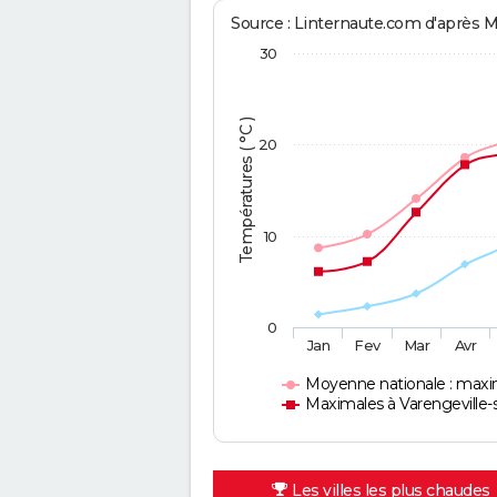
Source : Linternaute.com d'après 
30
Températures ( °C )
20
10
0
Jan
Fev
Mar
Avr
Moyenne nationale : maxi
Maximales à Varengeville-
Les villes les plus chaudes