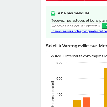
A ne pas manquer
Recevez nos astuces et bons plans
J
En savoir plus sur notre politique de confiden
Soleil à Varengeville-sur-Me
Source : Linternaute.com d'après 
800
600
Heures de soleil
400