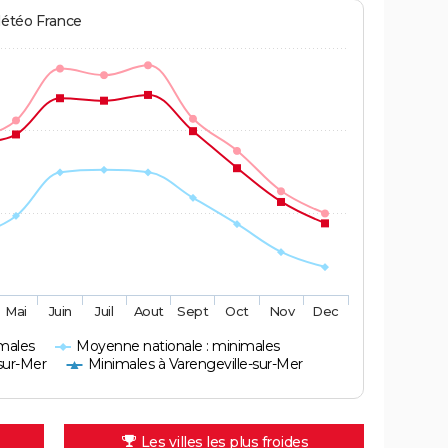
Météo France
Mai
Juin
Juil
Aout
Sept
Oct
Nov
Dec
males
Moyenne nationale : minimales
sur-Mer
Minimales à Varengeville-sur-Mer
Les villes les plus froides