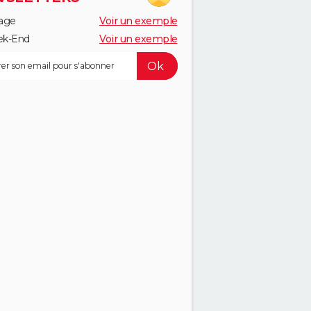
age
Voir un exemple
k-End
Voir un exemple