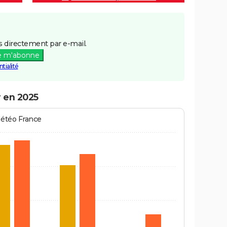
 directement par e-mail.
e m'abonne
tialité
r en 2025
Météo France