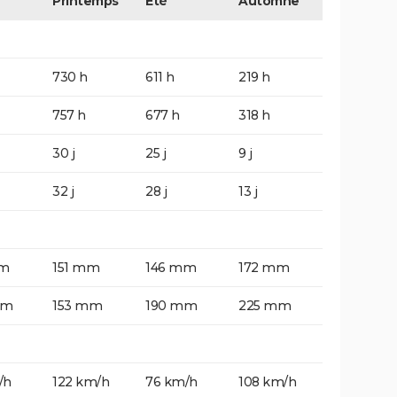
Printemps
Eté
Automne
730 h
611 h
219 h
757 h
677 h
318 h
30 j
25 j
9 j
32 j
28 j
13 j
mm
151 mm
146 mm
172 mm
mm
153 mm
190 mm
225 mm
/h
122 km/h
76 km/h
108 km/h