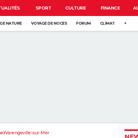
TUALITÉS
SPORT
CULTURE
FINANCE
A
GE NATURE
VOYAGE DE NOCES
FORUM
CLIMAT
+
me
Varengeville-sur-Mer
NEW