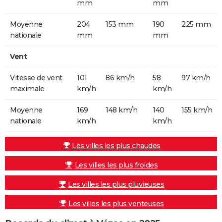
mm
mm
Moyenne
204
153 mm
190
225 mm
nationale
mm
mm
Vent
Vitesse de vent
101
86 km/h
58
97 km/h
maximale
km/h
km/h
Moyenne
169
148 km/h
140
155 km/h
nationale
km/h
km/h
Les villes les plus chaudes
Les villes les plus froides
Les villes les plus pluvieuses
Les villes les plus venteuses