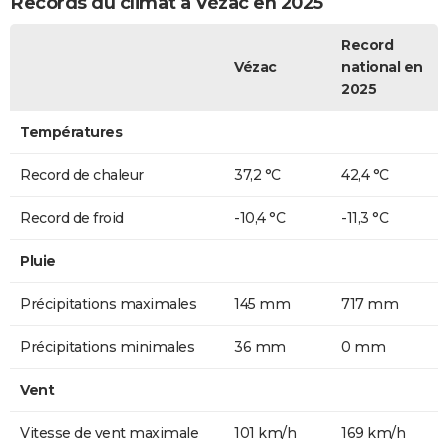
Records du climat à Vézac en 2025
Record
Vézac
national en
2025
Températures
Record de chaleur
37,2 °C
42,4 °C
Record de froid
-10,4 °C
-11,3 °C
Pluie
Précipitations maximales
145 mm
717 mm
Précipitations minimales
36 mm
0 mm
Vent
Vitesse de vent maximale
101 km/h
169 km/h