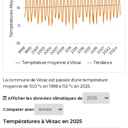
Températures Moyennes ( °C )
City break
Voyage de noces
Climat
Destinations
Voyage nature
Forum
+
PHOTO
10
GUIDES D'ACHAT
0
BONS PLANS
CARTE DE VOEUX
-10
1998
1999
2001
2003
2005
2007
2009
2011
2013
2015
2017
2019
2021
2022
2024
Carte Bonne année
Carte Pâques
Carte de Noël
Carte Saint-Valentin
Carte d'anniversaire
DICTIONNAIRE
Température moyenne à Vézac
Tendance
Biographies
Expressions
Dictionnaire
Citations
Proverbes
PROGRAMME TV
COPAINS D'AVANT
La commune de Vézac est passée d'une température
moyenne de 10,0 °c en 1998 à 11,5 °c en 2025.
Se connecter
Collèges
Universités
Service militaire
S'inscrire
Lycées
Primaires
Entreprises
Avis de recherche
AVIS DE DÉCÈS
Afficher les données climatiques de
FORUM
Comparer avec
Lifestyle
Sport
Television
Cinema
Bricolage
Culture
Auto
Voyage
Températures à Vézac en 2025