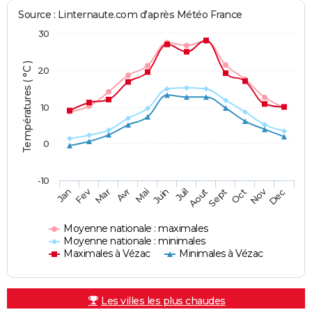
Source : Linternaute.com d'après Météo France
30
Températures ( °C )
20
10
0
-10
Fev
Nov
Jan
Mar
Avr
Mai
Juin
Juil
Aout
Sept
Oct
Dec
Moyenne nationale : maximales
Moyenne nationale : minimales
Maximales à Vézac
Minimales à Vézac
Les villes les plus chaudes