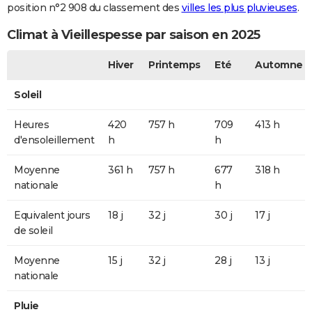
position n°2 908 du classement des
villes les plus pluvieuses
.
Climat à Vieillespesse par saison en 2025
Hiver
Printemps
Eté
Automne
Soleil
Heures
420
757 h
709
413 h
d'ensoleillement
h
h
Moyenne
361 h
757 h
677
318 h
nationale
h
Equivalent jours
18 j
32 j
30 j
17 j
de soleil
Moyenne
15 j
32 j
28 j
13 j
nationale
Pluie