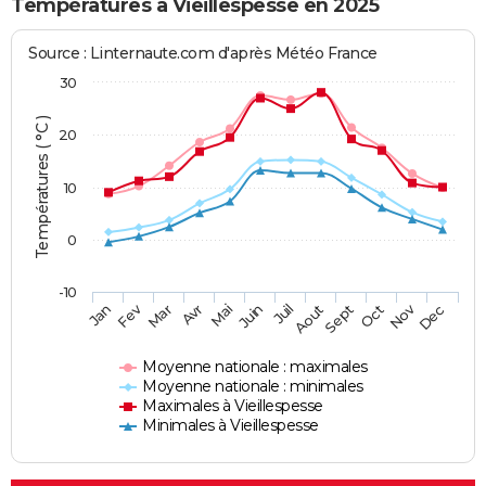
Températures à Vieillespesse en 2025
Source : Linternaute.com d'après Météo France
30
Températures ( °C )
20
10
0
-10
Fev
Nov
Jan
Mar
Avr
Mai
Juin
Juil
Aout
Sept
Oct
Dec
Moyenne nationale : maximales
Moyenne nationale : minimales
Maximales à Vieillespesse
Minimales à Vieillespesse