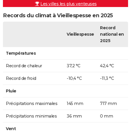
Les villes les plus venteuses
Records du climat à Vieillespesse en 2025
Record
Vieillespesse
national en
2025
Températures
Record de chaleur
37,2 °C
42,4 °C
Record de froid
-10,4 °C
-11,3 °C
Pluie
Précipitations maximales
145 mm
717 mm
Précipitations minimales
36 mm
0 mm
Vent