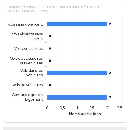
Données 2025 (source : Linternaute.com d'après le Ministère de
l'Intérieur et des Outre-Mer)
Vols sans violence …
2
Vols violents sans
0
arme
Vols avec armes
0
Vols d'accessoires
0
sur véhicules
Vols dans les
2
véhicules
Vols de véhicules
0
Cambriolages de
2
logement
0
0,5
1
1,5
2
2,5
Nombre de faits