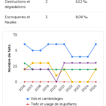
Destructions et
2
6,52 ‰
dégradations
Escroqueries et
3
8,08 ‰
fraudes
7,5
Nombre de faits
5
2,5
0
2018
2023
2020
2025
2017
2022
2019
2024
2016
2021
Vols et cambriolages
Trafic et usage de stupéfiants