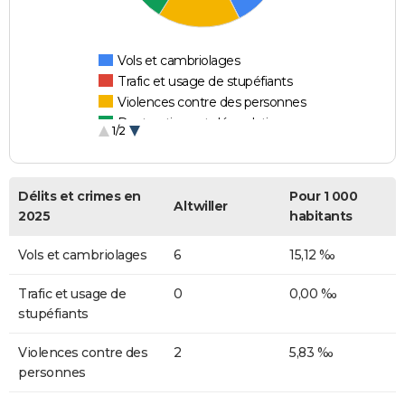
Vols et cambriolages
Trafic et usage de stupéfiants
Violences contre des personnes
Destructions et dégradations
1/2
Escroqueries et fraudes
Délits et crimes en
Pour 1 000
Altwiller
2025
habitants
Vols et cambriolages
6
15,12 ‰
Trafic et usage de
0
0,00 ‰
stupéfiants
Violences contre des
2
5,83 ‰
personnes