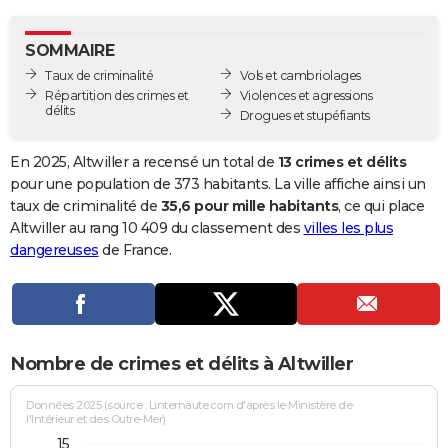
City break
Voyage de noces
Climat
Destinations
Voyage nature
Forum
+
PHOTO
SOMMAIRE
GUIDES D'ACHAT
Taux de criminalité
Vols et cambriolages
Répartition des crimes et
Violences et agressions
BONS PLANS
délits
Drogues et stupéfiants
CARTE DE VOEUX
En 2025, Altwiller a recensé un total de
13 crimes et délits
Carte Bonne année
Carte Pâques
Carte de Noël
Carte Saint-Valentin
Carte d'anniversaire
pour une population de 373 habitants. La ville affiche ainsi un
DICTIONNAIRE
taux de criminalité de
35,6 pour mille habitants
, ce qui place
Biographies
Expressions
Dictionnaire
Citations
Proverbes
Altwiller au rang 10 409 du classement des
villes les plus
PROGRAMME TV
dangereuses
de France.
COPAINS D'AVANT
Se connecter
Collèges
Universités
Service militaire
S'inscrire
Lycées
Primaires
Entreprises
Avis de recherche
AVIS DE DÉCÈS
FORUM
Nombre de crimes et délits à Altwiller
Lifestyle
Sport
Television
Cinema
Bricolage
Culture
Auto
Voyage
Données 2025 (source : Linternaute.com d'après le Ministère de
l'Intérieur et des Outre-Mer)
15