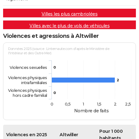
Villes les plus cambriolées
Villes avec le plus de vols de véhicules
Violences et agressions à Altwiller
Données 2025 (source : Linternaute.com d'après le Ministère de
l'Intérieur et des Outre-Mer)
Violences sexuelles
0
Violences physiques
2
intrafamiliales
Violences physiques
0
hors cadre familial
0
0,5
1
1,5
2
2,5
Nombre de faits
Pour 1 000
Violences en 2025
Altwiller
habitants