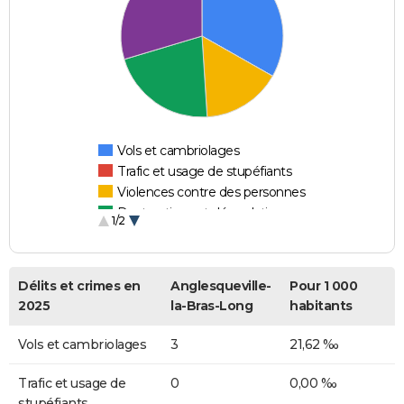
Vols et cambriolages
Trafic et usage de stupéfiants
Violences contre des personnes
Destructions et dégradations
1/2
Escroqueries et fraudes
Délits et crimes en
Anglesqueville-
Pour 1 000
2025
la-Bras-Long
habitants
Vols et cambriolages
3
21,62 ‰
Trafic et usage de
0
0,00 ‰
stupéfiants