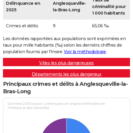
Taux de
Délinquance en
Anglesqueville-
criminalité pour
2025
la-Bras-Long
1 000 habitants
Crimes et délits
9
65,06 ‰
Les données rapportées aux populations sont exprimées en
taux pour mille habitants (‰) selon les dernièrs chiffres de
population fournis par l'Insee.
Voir la méthodologie
.
Villes les plus dangereuses
Départements les plus dangereux
Principaux crimes et délits à Anglesqueville-la-
Bras-Long
Données 2025 (source : Linternaute.com d'après le Ministère de
l'Intérieur et des Outre-Mer)