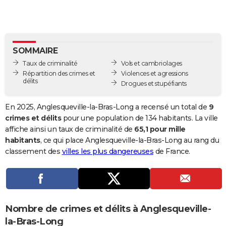
City break
Voyage de noces
Climat
Destinations
Voyage nature
Forum
+
PHOTO
GUIDES D'ACHAT
SOMMAIRE
BONS PLANS
Taux de criminalité
Vols et cambriolages
CARTE DE VOEUX
Répartition des crimes et
Violences et agressions
délits
Drogues et stupéfiants
Carte Bonne année
Carte Pâques
Carte de Noël
Carte Saint-Valentin
Carte d'anniversaire
DICTIONNAIRE
En 2025, Anglesqueville-la-Bras-Long a recensé un total de
9
Biographies
Expressions
Dictionnaire
Citations
Proverbes
PROGRAMME TV
crimes et délits
pour une population de 134 habitants. La ville
affiche ainsi un taux de criminalité de
65,1 pour mille
COPAINS D'AVANT
habitants
, ce qui place Anglesqueville-la-Bras-Long au rang du
classement des
villes les plus dangereuses
de France.
Se connecter
Collèges
Universités
Service militaire
S'inscrire
Lycées
Primaires
Entreprises
Avis de recherche
AVIS DE DÉCÈS
FORUM
Lifestyle
Sport
Television
Cinema
Bricolage
Culture
Auto
Voyage
Nombre de crimes et délits à Anglesqueville-
la-Bras-Long