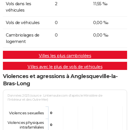
Vols dans les
2
11,55 ‰
véhicules
Vols de véhicules
0
0,00 ‰
Cambriolages de
0
0,00 ‰
logement
Villes les plus cambriolées
Villes avec le plus de vols de véhicules
Violences et agressions à Anglesqueville-la-
Bras-Long
Données 2025 (source : Linternaute.com d'après le Ministère de
l'Intérieur et des Outre-Mer)
Violences sexuelles
0
Violences physiques
0
intrafamiliales