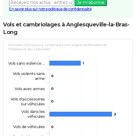
Je m'abonne
En savoir plus sur notre politique de confidentialité
Vols et cambriolages à Anglesqueville-la-Bras-
Long
Données 2025 (source : Linternaute.com d'après le Ministère de
l'Intérieur et des Outre-Mer)
Vols sans violence …
1
Vols violents sans
0
arme
Vols avec armes
0
Vols d'accessoires
0
sur véhicules
Vols dans les
2
véhicules
Vols de véhicules
0