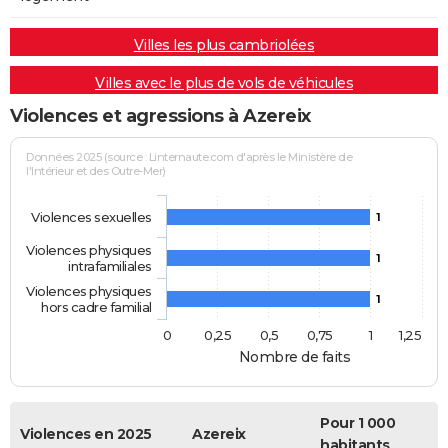
Villes les plus cambriolées
Villes avec le plus de vols de véhicules
Violences et agressions à Azereix
Données 2025 (source : Linternaute.com d'après le Ministère de
l'Intérieur et des Outre-Mer)
Violences sexuelles
1
Violences physiques
1
intrafamiliales
Violences physiques
1
hors cadre familial
0
0,25
0,5
0,75
1
1,25
Nombre de faits
Pour 1 000
Violences en 2025
Azereix
habitants