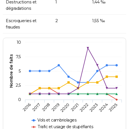
Destructions et
1
1,44 ‰
dégradations
Escroqueries et
2
1,55 ‰
fraudes
10
Nombre de faits
7,5
5
2,5
0
2018
2023
2020
2025
2017
2022
2019
2024
2016
2021
Vols et cambriolages
Trafic et usage de stupéfiants