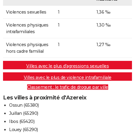
Violences sexuelles
1
1,36 ‰
Violences physiques
1
1,30 ‰
intrafamiliales
Violences physiques
1
1,27 ‰
hors cadre familial
Villes avec le plus d'agressions sexuelles
Villes avec le plus de violence intrafamiliale
Classement : le trafic de drogue par ville
Les villes à proximité d'Azereix
Ossun (65380)
Juillan (65290)
Ibos (65420)
Louey (65290)