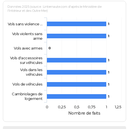
Données 2025 (source : Linternaute.com d'après le Ministère de
l'Intérieur et des Outre-Mer)
Vols sans violence …
1
Vols violents sans
1
arme
Vols avec armes
0
Vols d'accessoires
1
sur véhicules
Vols dans les
1
véhicules
Vols de véhicules
1
Cambriolages de
1
logement
0
0,25
0,5
0,75
1
1,25
Nombre de faits