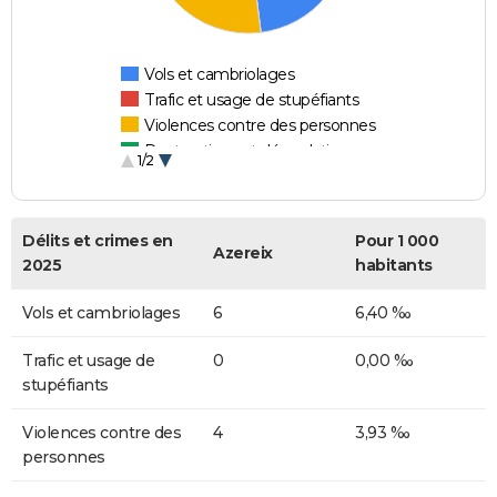
Vols et cambriolages
Trafic et usage de stupéfiants
Violences contre des personnes
Destructions et dégradations
1/2
Escroqueries et fraudes
Délits et crimes en
Pour 1 000
Azereix
2025
habitants
Vols et cambriolages
6
6,40 ‰
Trafic et usage de
0
0,00 ‰
stupéfiants
Violences contre des
4
3,93 ‰
personnes