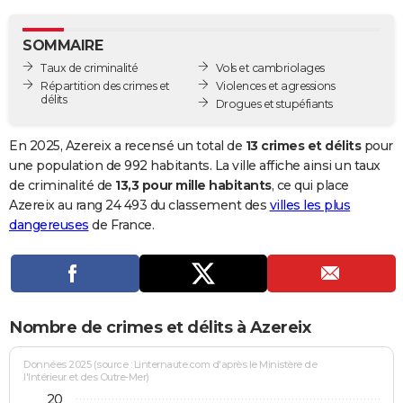
City break
Voyage de noces
Climat
Destinations
Voyage nature
Forum
+
PHOTO
SOMMAIRE
GUIDES D'ACHAT
Taux de criminalité
Vols et cambriolages
Répartition des crimes et
Violences et agressions
BONS PLANS
délits
Drogues et stupéfiants
CARTE DE VOEUX
En 2025, Azereix a recensé un total de
13 crimes et délits
pour
Carte Bonne année
Carte Pâques
Carte de Noël
Carte Saint-Valentin
Carte d'anniversaire
une population de 992 habitants. La ville affiche ainsi un taux
DICTIONNAIRE
de criminalité de
13,3 pour mille habitants
, ce qui place
Biographies
Expressions
Dictionnaire
Citations
Proverbes
Azereix au rang 24 493 du classement des
villes les plus
PROGRAMME TV
dangereuses
de France.
COPAINS D'AVANT
Se connecter
Collèges
Universités
Service militaire
S'inscrire
Lycées
Primaires
Entreprises
Avis de recherche
AVIS DE DÉCÈS
FORUM
Nombre de crimes et délits à Azereix
Lifestyle
Sport
Television
Cinema
Bricolage
Culture
Auto
Voyage
Données 2025 (source : Linternaute.com d'après le Ministère de
l'Intérieur et des Outre-Mer)
20